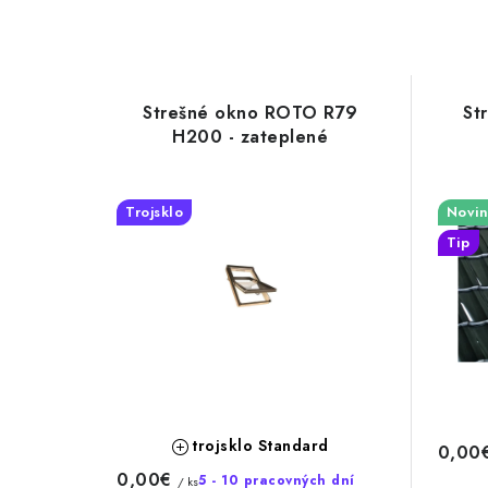
Strešné okno ROTO R79
St
H200 - zateplené
Trojsklo
Novin
Tip
trojsklo Standard
0,00
0,00€
5 - 10 pracovných dní
/ ks