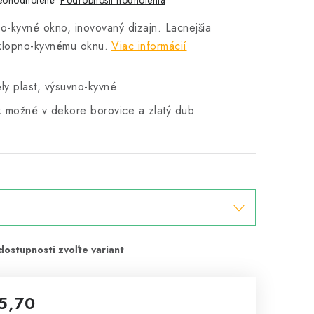
eohodnotené
o-kyvné okno, inovovaný dizajn. Lacnejšia
ýklopno-kyvnému oknu.
Viac informácií
ely plast, výsuvno-kyvné
k možné v dekore borovice a zlatý dub
5,70