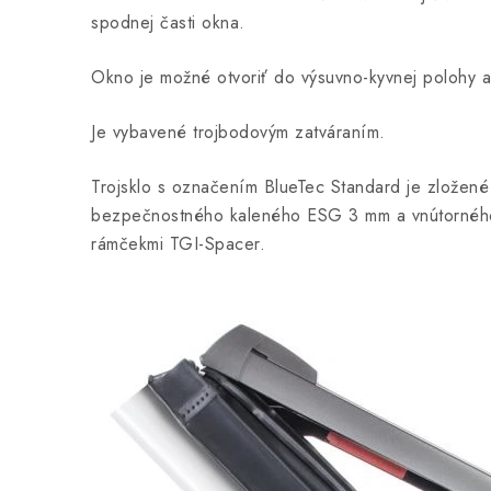
spodnej časti okna.
Okno je možné otvoriť do výsuvno-kyvnej polohy a
Je vybavené trojbodovým zatváraním.
Trojsklo s označením BlueTec Standard je zložen
bezpečnostného kaleného ESG 3 mm a vnútorného 
rámčekmi TGI-Spacer.