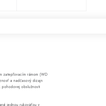
eným zatepľovacím rámom (WD
znosť a nadčasový dizajn
k pohodovej obslužnosti
dané jednou rukoväťou v