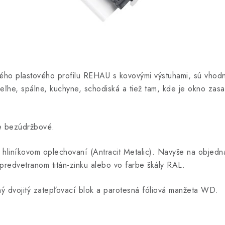
o plastového profilu REHAU s kovovými výstuhami, sú vhodné
peľne, spálne, kuchyne, schodiská a tiež tam, kde je okno zas
e bezúdržbové.
liníkovom oplechovaní (Antracit Metalic). Navyše na objedn
redvetranom titán-zinku alebo vo farbe škály RAL.
ý dvojitý zatepľovací blok a parotesná fóliová manžeta WD.