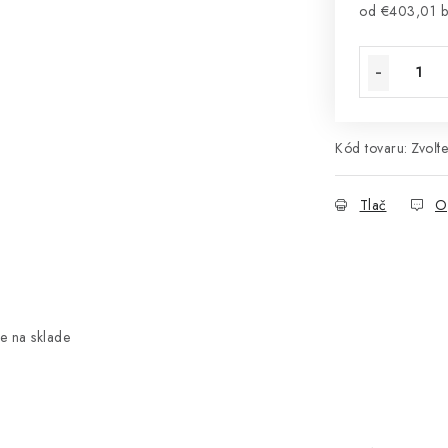
od
€403,01
b
Jednotková 
Kód tovaru:
Zvoľte
Tlač
O
e na sklade