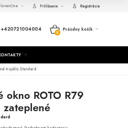
lovenčina
nky
Mapa webu Milpe.sk
Prihlásenie
Registrácia
+420721004004
Prázdny košík
NÁKUPNÝ
KOŠÍK
KONTAKTY
ené
trojsklo Standard
né okno ROTO R79
 zateplené
ndard
Podrobnosti hodnotenia