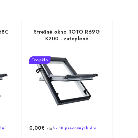
68C
Strešné okno ROTO R69G
K200 - zateplené
Trojsklo
0,00€
dní
5 - 10 pracovných dní
/ ks