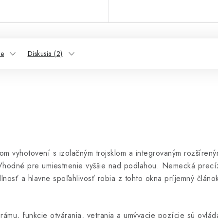
ie
Diskusia (2)
om vyhotovení s izolačným trojsklom a integrovaným rozšír
. Vhodné pre umiestnenie vyššie nad podlahou. Nemecká precí
lnosť a hlavne spoľahlivosť robia z tohto okna príjemný článo
e rámu, funkcie otvárania, vetrania a umývacie pozície sú ovlá