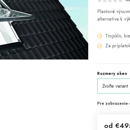
N
Plastové výsuvn
alternatíva k v
Trojsklo, bi
Za príplato
Rozmery oken
od
€49