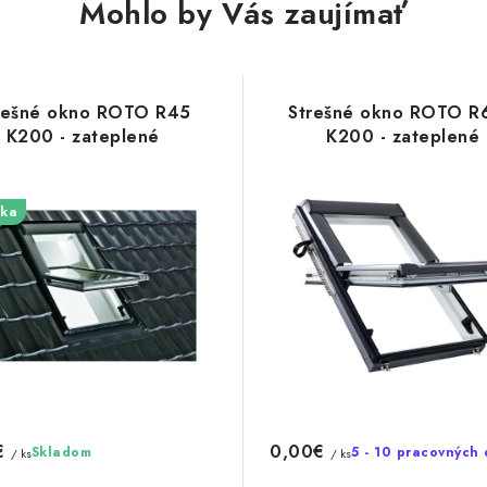
Mohlo by Vás zaujímať
rešné okno ROTO R45
Strešné okno ROTO R
K200 - zateplené
K200 - zateplené
ka
€
0,00€
Skladom
5 - 10 pracovných 
/ ks
/ ks