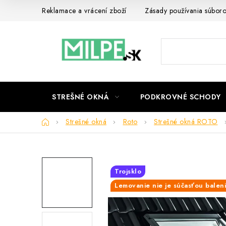
Prejsť
Reklamace a vrácení zboží
Zásady používania súbor
na
obsah
STREŠNÉ OKNÁ
PODKROVNÉ SCHODY
Domov
Strešné okná
Roto
Strešné okná ROTO
Trojsklo
Lemovanie nie je súčasťou balen