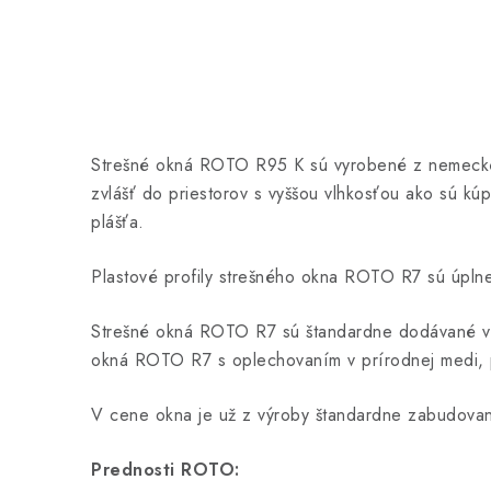
Strešné okná ROTO R95 K sú vyrobené z nemeckéh
zvlášť do priestorov s vyššou vlhkosťou ako sú kú
plášťa.
Plastové profily strešného okna ROTO R7 sú úpln
Strešné okná ROTO R7 sú štandardne dodávané v h
okná ROTO R7 s oplechovaním v prírodnej medi, p
V cene okna je už z výroby štandardne zabudovan
Prednosti ROTO: