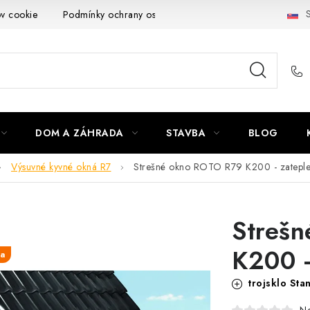
S
ov cookie
Podmínky ochrany osobních údajů
Obchodní podmí
DOM A ZÁHRADA
STAVBA
BLOG
Výsuvné kyvné okná R7
Strešné okno ROTO R79 K200 - zatepl
Streš
K200 -
ia
trojsklo Sta