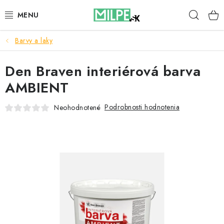
Prejsť
Hľad
na
obsah
Barvy a laky
STREŠNÉ OKNÁ
Den Braven interiérová barva
PODKROVNÉ SCHODY
AMBIENT
DOM A ZÁHRADA
Podrobnosti hodnotenia
Neohodnotené
STAVBA
BLOG
KONTAKTY
Reklamace a vrácení zboží
Zásady používania súborov cookie