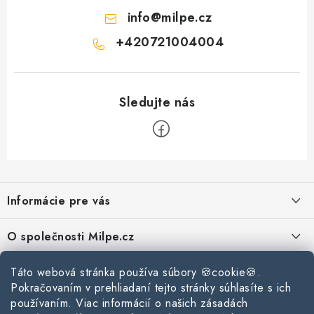
info
@
milpe.cz
+420721004004
Z
á
Informácie pre vás
p
ä
Reklamace a vrácení zboží
O společnosti Milpe.cz
t
Zásady používania súborov cookie
i
Často sa nás pýtate
Táto webová stránka používa súbory 🍪cookie🍪.
Kontakty
e
Podmínky ochrany osobních údajů
Pokračovaním v prehliadaní tejto stránky súhlasíte s ich
O spoločnosti Milpe
Kontaktné informácie
používaním. Viac informácií o našich zásadách
Stavebný blog
Obchodní podmínky