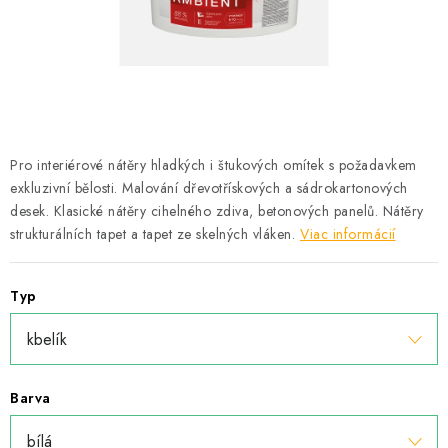
Podmínky ochrany osobních údajů
Obchodní podmínky
Mapa webu Milpe.sk
Pro interiérové nátěry hladkých i štukových omítek s požadavkem
exkluzivní bělosti. Malování dřevotřískových a sádrokartonových
desek. Klasické nátěry cihelného zdiva, betonových panelů. Nátěry
strukturálních tapet a tapet ze skelných vláken.
Viac informácií
Typ
Barva