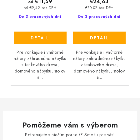
€11,59
€24,63
od
€20,02 bez DPH
od €9,42 bez DPH
Do 3 pracovných dní
Do 3 pracovných dní
DETAIL
DETAIL
Pre vonkajšie i vnútorné
Pre vonkajšie i vnútorné
nátery záhradného nábytku
nátery záhradného nábytku
z teakového dreva,
z teakového dreva,
domového nábytku, stolov
domového nábytku, stolov
a...
a...
Pomôžeme vám s výberom
Potrebujete s niečím poradiť? Sme tu pre vás!