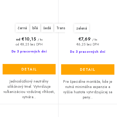
černá
bílá
šedá
Transparentní
zelená
€10,15
€7,69
od
/ ks
/ ks
od €8,25 bez DPH
€6,25 bez DPH
Do 3 pracovných dní
Do 3 pracovných dní
DETAIL
DETAIL
Jednosložkový neutrálny
Pre špeciálne montáže, kde je
silikónový tmel. Vytvrdzuje
nutná minimálna expanzia a
vulkanizáciou vzdušnej vlhkosti,
vyššia hustota vytvrdzujúcej sa
vytvára...
peny...