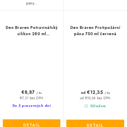
peny...
Den Braven Potravinářský
Den Braven Protipožární
silikon 280 ml
pěna 750 ml červená
transparentní
€8,87
€12,35
od
/ ks
/ ks
€7,21 bez DPH
od €10,04 bez DPH
Do 3 pracovných dní
Skladom
DETAIL
DETAIL