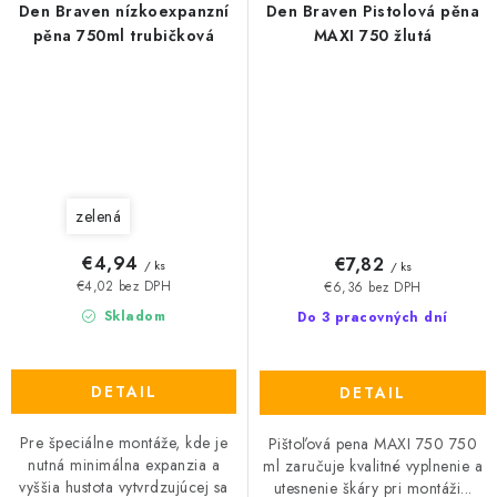
Den Braven nízkoexpanzní
Den Braven Pistolová pěna
pěna 750ml trubičková
MAXI 750 žlutá
zelená
€4,94
€7,82
/ ks
/ ks
€4,02 bez DPH
€6,36 bez DPH
Skladom
Do 3 pracovných dní
DETAIL
DETAIL
Pre špeciálne montáže, kde je
Pištoľová pena MAXI 750 750
nutná minimálna expanzia a
ml zaručuje kvalitné vyplnenie a
vyššia hustota vytvrdzujúcej sa
utesnenie škáry pri montáži...