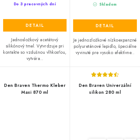
Do 3 pracovných dní
Skladom
DETAIL
DETAIL
Jednosložkový acetátový
Je jednozložkové nízkoexpanzné
silikónový tmel. Vytvrdzuje pri
polyuretánové lepidlo, špeciálne
kontakte so vzdušnou vlhkosťou,
vyvinuté pre vysoko efektívne...
vytvára...
Den Braven Thermo Kleber
Den Braven Univerzální
Maxi 870 ml
silikon 280 ml