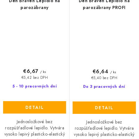
Den Braven Lepidlo na
Den Braven Lepidlo na
parozábrany
parozábrany PROFI
€6,67
€6,64
/ ks
/ ks
€5,42 bez DPH
€5,40 bez DPH
5 - 10 pracovných dní
Do 3 pracovných dní
DETAIL
DETAIL
Jednosložkové bez
Jednosložkové bez
rozpúšťadlové lepidlo. Vytvára
rozpúšťadlové lepidlo. Vytvára
vysoko lepivý plasticko-elastický
vysoko lepivý plasticko-elastický