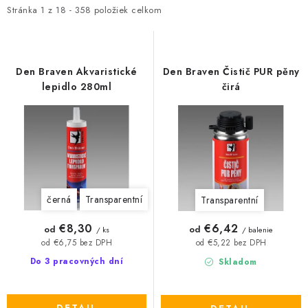
i
e
Stránka
1
z
18
-
358
položiek celkom
Podmínky ochrany osobních údajů
Obchodní podmínky
s
n
Mapa webu Milpe.sk
p
i
r
e
Den Braven Akvaristické
Den Braven Čistič PUR pěny
o
p
lepidlo 280ml
čirá
d
r
u
o
k
d
t
u
o
k
černá
Transparentní
Transparentní
v
t
o
€8,30
€6,42
od
od
/ ks
/ balenie
v
od €6,75 bez DPH
od €5,22 bez DPH
Do 3 pracovných dní
Skladom