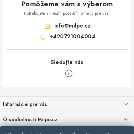
a
Pomôžeme vám s výberom
v
n
k
Potrebujete s niečím poradiť? Sme tu pre vás!
i
y
e
info
@
milpe.cz
v
ý
+420721004004
p
i
s
u
Z
á
Informácie pre vás
p
ä
Reklamace a vrácení zboží
O společnosti Milpe.cz
t
Zásady používania súborov cookie
i
Často sa nás pýtate