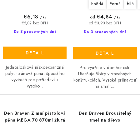
hnědá
černá
bílá
€6,18
€4,84
od
/ ks
/ ks
€5,02 bez DPH
od €3,93 bez DPH
Do 3 pracovných dní
Do 3 pracovných dní
DETAIL
DETAIL
Jednosložková nízkoexpanzná
Pre využitie v domácnosti.
polyuretánová pena, špeciálne
Utesňuje škáry v stavebných
vyvinutá pre požiadavku
konštrukciách. Vysoká priľnavosť
vysoko...
na smalt,...
Den Braven Zimní pistolová
Den Braven Brousitelný
pěna MEGA 70 870ml žlutá
tmel na dřevo