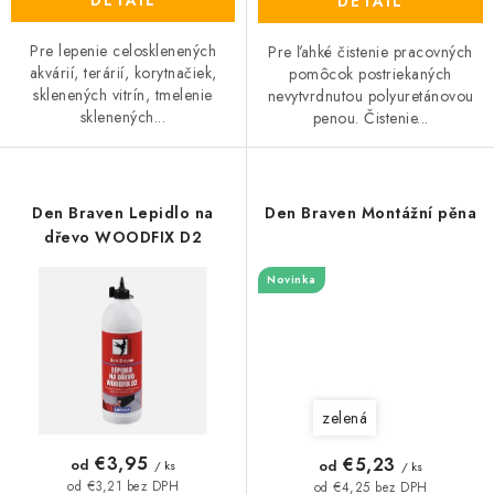
DETAIL
DETAIL
Pre lepenie celosklenených
Pre ľahké čistenie pracovných
akvárií, terárií, korytnačiek,
pomôcok postriekaných
sklenených vitrín, tmelenie
nevytvrdnutou polyuretánovou
sklenených...
penou. Čistenie...
Den Braven Lepidlo na
Den Braven Montážní pěna
dřevo WOODFIX D2
Novinka
zelená
€3,95
€5,23
od
od
/ ks
/ ks
od €3,21 bez DPH
od €4,25 bez DPH