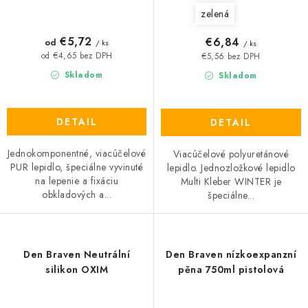
zelená
€5,72
€6,84
od
/ ks
/ ks
od €4,65 bez DPH
€5,56 bez DPH
Skladom
Skladom
DETAIL
DETAIL
Jednokomponentné, viacúčelové
Viacúčelové polyuretánové
PUR lepidlo, špeciálne vyvinuté
lepidlo. Jednozložkové lepidlo
na lepenie a fixáciu
Multi Kleber WINTER je
obkladových a...
špeciálne...
Den Braven Neutrální
Den Braven nízkoexpanzní
silikon OXIM
pěna 750ml pistolová