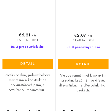
€6,21
€2,07
/ ks
/ ks
€5,05 bez DPH
€1,68 bez DPH
Do 3 pracovných dní
Do 3 pracovných dní
DETAIL
DETAIL
Profesionálna, jednozložková
Vysoce jemný tmel k opravám
montážna a konštrukčná
prasklin, kazů, rýh ve dřevě,
polyuretánová pena, s
dřevotřískách a dřevovláknitých
rozšírenou možnosťou...
deskách.