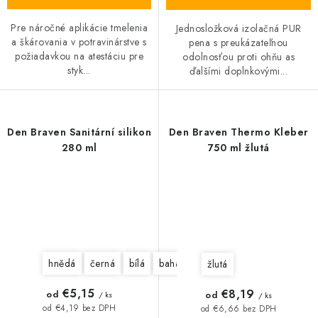
Pre náročné aplikácie tmelenia
Jednosložková izolačná PUR
a škárovania v potravinárstve s
pena s preukázateľnou
požiadavkou na atestáciu pre
odolnosťou proti ohňu as
styk...
ďalšími doplnkovými...
Den Braven Sanitární silikon
Den Braven Thermo Kleber
280 ml
750 ml žlutá
hnědá
černá
bílá
bahama
Transparentní
Stříbřit
žlutá
€5,15
€8,19
od
od
/ ks
/ ks
od €4,19 bez DPH
od €6,66 bez DPH