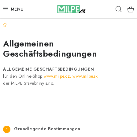
Zum
Such
Inhalt
springen
Startseite
DACHFENSTER
Allgemeinen
DACHBODENTREPPE
Geschäftsbedingungen
HAUS UND GARTEN
ALLGEMEINE GESCHÄFTSBEDINGUNGEN
BAU
für den Online-Shop
www.milpe.cz, www.milpe.sk
der MILPE Stavebniny s.r.o.
BLOG
IMPRESSUM
Reklamationen und Rücksendungen
Grundlegende Bestimmungen
Richtlinien zur Verwendung von Cookies