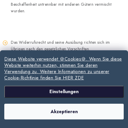
Beschaffenheit untrennbar mit anderen Gütern vermischt
wurden.
Das Widerrufsrecht und seine Ausübung richten sich im
Übrigen nach den gesetzlichen Vorschriften.
Diese Website verwendet 🍪Cookies🍪. Wenn Sie diese
Website weiterhin nutzen, stimmen Sie deren
Verwendung zu. Weitere Informationen zu unserer
Cookie-Richtlinie finden Sie HIER ZDE
Gesetzliche Mängelrechte
Einstellungen
Akzeptieren
Für die Rechte des Kunden bei Sach und Rechtsmängeln gelten
die gesetzlichen Vorschriften, soweit nachfolgend nichts
anderes geregelt ist.