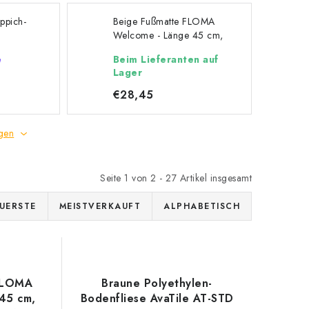
ppich-
Beige Fußmatte FLOMA
e
Welcome - Länge 45 cm,
nge 44
Breite 65 cm, Höhe 1 cm
e
Beim Lieferanten auf
, Höhe
Lager
€28,45
gen
Seite
1
von
2
-
27
Artikel insgesamt
UERSTE
MEISTVERKAUFT
ALPHABETISCH
FLOMA
Braune Polyethylen-
45 cm,
Bodenfliese AvaTile AT-STD