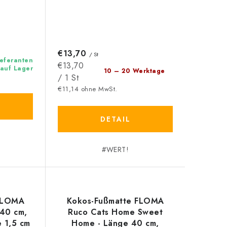
€13,70
/ St
ieferanten
Verkaufspreis:
€13,70
auf Lager
10 – 20 Werktage
/ 1 St
€11,14 ohne MwSt.
DETAIL
#WERT!
 FLOMA
Kokos-Fußmatte FLOMA
 40 cm,
Ruco Cats Home Sweet
 1,5 cm
Home - Länge 40 cm,