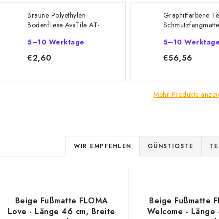
Braune Polyethylen-
Graphitfarbene Te
Bodenfliese AvaTile AT-
Schmutzfangmatt
STD - Länge 25 cm,
Premier Plus - Lä
5–10 Werktage
5–10 Werktag
Breite 25 cm, Höhe 1,6
cm, Breite 29 cm
cm
1,4 cm
€2,60
€56,56
Mehr Produkte anzei
P
WIR EMPFEHLEN
GÜNSTIGSTE
TE
r
L
o
d
Beige Fußmatte FLOMA
Beige Fußmatte 
s
Love - Länge 46 cm, Breite
Welcome - Länge 
u