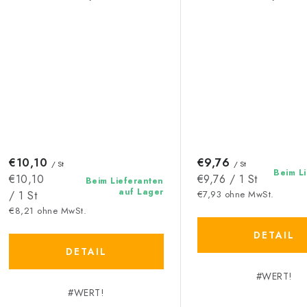
€10,10
€9,76
/ St
/ St
Beim L
Verkaufspreis:
Verkaufspreis:
€10,10
€9,76 / 1 St
Beim Lieferanten
auf Lager
/ 1 St
€7,93 ohne MwSt.
€8,21 ohne MwSt.
DETAIL
DETAIL
#WERT!
#WERT!