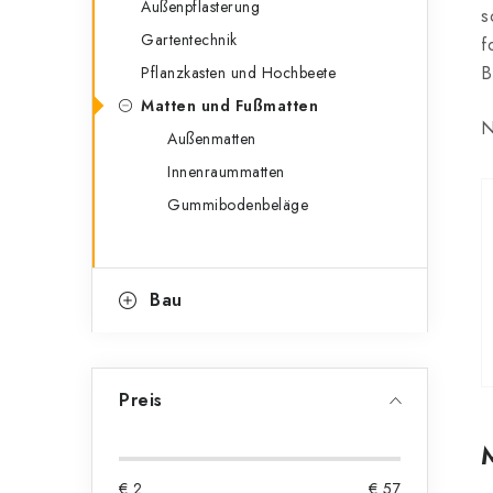
Außenpflasterung
n
s
r
Gartentechnik
f
l
i
B
Pflanzkasten und Hochbeete
e
e
Matten und Fußmatten
N
n
i
Außenmatten
Innenraummatten
s
Gummibodenbeläge
t
e
Bau
Preis
€
2
€
57