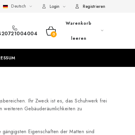
Deutsch
eschäftsbedingungen
Sitemap von Milpe.sk
Login
Registrieren
Warenkorb
420721004004
WARENKORB
leeren
RESSUM
sbereichen. Ihr Zweck ist es, das Schuhwerk frei
en weiteren Gebäuderäumlichkeiten zu
 gängigsten Eigenschaften der Matten sind