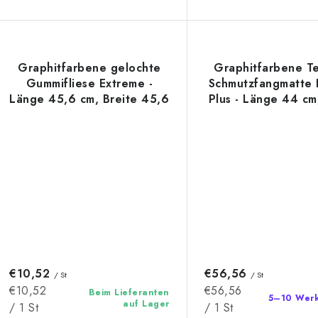
g
e
Graphitfarbene gelochte
Graphitfarbene Te
Gummifliese Extreme -
Schmutzfangmatte 
Länge 45,6 cm, Breite 45,6
Plus - Länge 44 cm
cm, Höhe 2 cm
29 cm, Höhe 1,
€10,52
€56,56
/ St
/ St
Verkaufspreis:
Verkaufspreis:
€10,52
€56,56
Beim Lieferanten
5–10 Wer
auf Lager
/ 1 St
/ 1 St