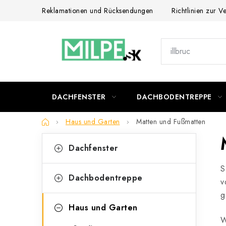
Zum
Reklamationen und Rücksendungen
Richtlinien zur 
Inhalt
springen
DACHFENSTER
DACHBODENTREPPE
Startseite
Haus und Garten
Matten und Fußmatten
S
K
Kategorien
Dachfenster
überspringen
a
e
S
t
i
Dachbodentreppe
v
e
t
g
g
Haus und Garten
e
o
W