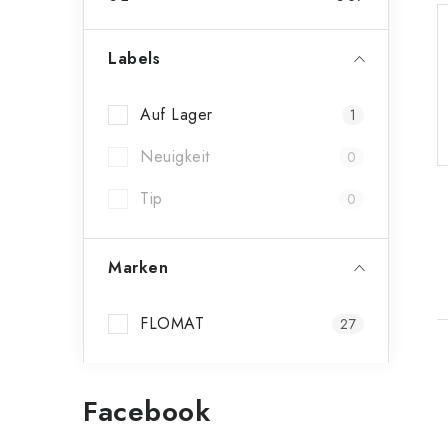
Labels
Auf Lager
1
Neuigkeit
0
Tip
0
Marken
FLOMAT
27
i
Facebook