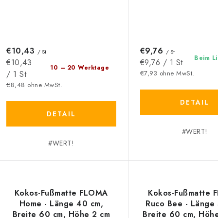
€10,43
€9,76
/ St
/ St
Beim L
Verkaufspreis:
Verkaufspreis:
€10,43
€9,76 / 1 St
10 – 20 Werktage
/ 1 St
€7,93 ohne MwSt.
€8,48 ohne MwSt.
DETAIL
DETAIL
#WERT!
#WERT!
Kokos-Fußmatte FLOMA
Kokos-Fußmatte
Home - Länge 40 cm,
Ruco Bee - Länge
Breite 60 cm, Höhe 2 cm
Breite 60 cm, Höhe