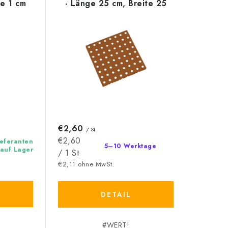
e 1 cm
- Länge 25 cm, Breite 25
cm, Höhe 1,6 cm
€2,60
/ St
Verkaufspreis:
€2,60
ieferanten
5–10 Werktage
auf Lager
/ 1 St
€2,11 ohne MwSt.
DETAIL
#WERT!