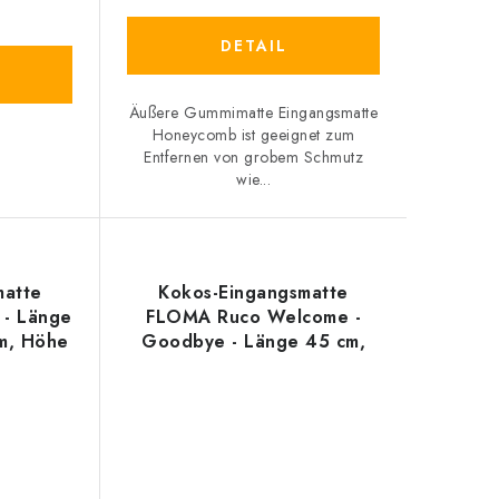
DETAIL
Äußere Gummimatte Eingangsmatte
Honeycomb ist geeignet zum
Entfernen von grobem Schmutz
wie...
matte
Kokos-Eingangsmatte
- Länge
FLOMA Ruco Welcome -
cm, Höhe
Goodbye - Länge 45 cm,
Breite 75 cm, Höhe 1,5 cm