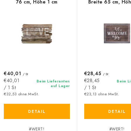
76 cm, Höhe 1 cm
Breite 65 cm, Höh
k
e
t
d
s
e
o
r
r
P
t
r
€40,01
€28,45
i
/ St
/ St
Verkaufspreis:
Verkaufspreis:
€40,01
€28,45
Beim Lieferanten
Beim L
o
e
auf Lager
/ 1 St
/ 1 St
d
€32,53 ohne MwSt.
€23,13 ohne MwSt.
r
u
u
DETAIL
DETAIL
k
n
#WERT!
#WERT!