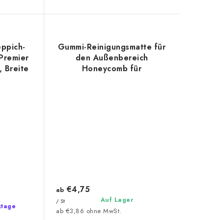
ppich-
Gummi-Reinigungsmatte für
Premier
den Außenbereich
, Breite
Honeycomb für
4 cm
Grobschmutz
€4,75
ab
Auf Lager
/ St
ktage
ab €3,86 ohne MwSt.