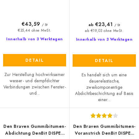
€43,59
€23,41
ab
/ St
/ St
€35,44 ohne MwSt.
ab €19,03 ohne MwSt.
Innerhalb von 3 Werktagen
Innerhalb von 3 Werktagen
DETAIL
DETAIL
Zur Herstellung hochwirksamer
Es handelt sich um eine
wasser- und dampfdichter
dauerelastische,
Verbindungen zwischen Fenster-
zweikomponentige
und...
Abdichtbeschichtung auf Basis
einer...
Den Braven Gummibitumen-
Den Braven Gummibitumen-
Abdichtung DenBit DISPER
Voranstrich DenBit DISPER