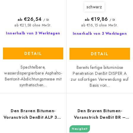
schwarz
€26,54
€19,86
ab
ab
/ St
/ St
ab €21,58 ohne MwSt.
ab €16,15 ohne MwSt.
Innerhalb von 3 Werktagen
Innerhalb von 3 Werktagen
DETAIL
DETAIL
Spachtelbare,
Bereits fertige bituminöse
wasserdispergierbare Asphalto-
Penetration DenBit DISPER A
Bentonit-Abdichtungsmasse mit
zur sofortigen Verwendung auf
synthetischen...
Basis von...
Den Braven Bitumen-
Den Braven Bitumen-
Voranstrich DenBit ALP 300
Voranstrich DenBit BR –
9kg
ALP
Neuigkeit