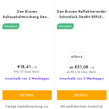
Den Braven
Den Braven Reflektierender
Kaltasphaltmischung DenBit
Schutzlack DenBit REFLEX
RB
ALU
Neuigkeit
Neuigkeit
stříbrná
€18,41
€51,08
ab
/ St
/ St
€14,97 ohne MwSt.
ab €41,53 ohne MwSt.
Innerhalb von 3 Werktagen
Innerhalb von 3 Werktagen
DETAIL
DETAIL
Fertige Asphaltmischung zur
Mit synthetischem Kautschuk