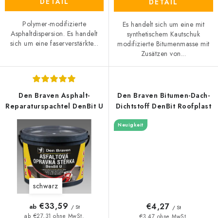
DETAIL
DETAIL
Polymer-modifizierte
Es handelt sich um eine mit
Asphaltdispersion. Es handelt
synthetischem Kautschuk
sich um eine faserverstärkte...
modifizierte Bitumenmasse mit
Zusätzen von...
Den Braven Asphalt-
Den Braven Bitumen-Dach-
Reparaturspachtel DenBit U
Dichtstoff DenBit Roofplast
Neuigkeit
schwarz
€33,59
€4,27
ab
/ St
/ St
ab €27,31 ohne MwSt.
€3,47 ohne MwSt.