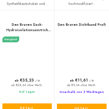
Synthetikkautschuken und...
hochmodifiziert...
Den Braven Dach-
Den Braven Dichtband Profi
Hydroisolationsanstrich
DenBit S-T4
Neuigkeit
€35,23
€11,61
ab
ab
/ St
/ St
ab €28,64 ohne MwSt.
ab €9,44 ohne MwSt.
Auf Lager
Innerhalb von 3 Werktagen
DETAIL
DETAIL