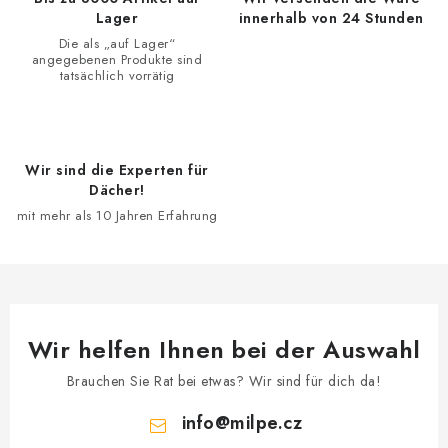
r
e
Lager
innerhalb von 24 Stunden
u
n
Die als „auf Lager“
n
angegebenen Produkte sind
t
g
tatsächlich vorrätig
e
d
e
r
Wir sind die Experten für
Dächer!
L
mit mehr als 10 Jahren Erfahrung
i
s
t
e
Wir helfen Ihnen bei der Auswahl
Brauchen Sie Rat bei etwas? Wir sind für dich da!
info
@
milpe.cz