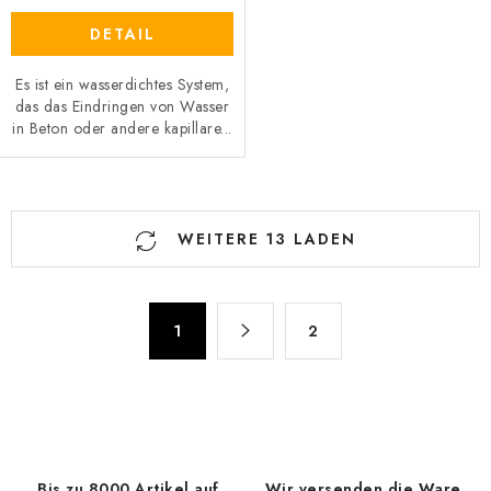
DETAIL
Es ist ein wasserdichtes System,
das das Eindringen von Wasser
in Beton oder andere kapillare...
S
WEITERE 13 LADEN
t
e
u
P
e
1
2
a
r
g
e
i
n
l
i
e
e
m
Bis zu 8000 Artikel auf
Wir versenden die Ware