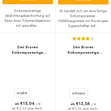
Einkomponentige
Es handelt sich um eine fertige
Abdichtungsbeschichtung auf
Einkomponenten-
Basis einer Polymerdispersion
Halbflüssigmasse mit thixotropen
mit speziellen...
Eigenschaften auf...
Den Braven
Den Braven
Einkomponentige
Einkomponentige
Abdichtung EXTERIEUR
Dispersionsabdichtung
Badezimmer
modrá
schwarz
€15,04
€13,56
ab
ab
/ St
/ St
ab €12,23 ohne MwSt.
ab €11,02 ohne MwSt.