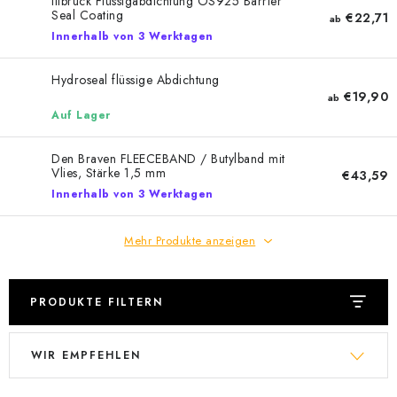
Illbruck Flüssigabdichtung OS925 Barrier
Seal Coating
€22,71
ab
Innerhalb von 3 Werktagen
Hydroseal flüssige Abdichtung
€19,90
ab
Auf Lager
Den Braven FLEECEBAND / Butylband mit
Vlies, Stärke 1,5 mm
€43,59
Innerhalb von 3 Werktagen
Mehr Produkte anzeigen
PRODUKTE FILTERN
L
P
WIR EMPFEHLEN
i
r
s
o