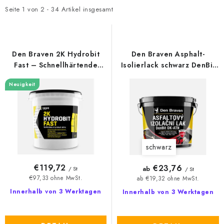
t
d
Seite
1
von
2
-
34
Artikel insgesamt
e
u
d
k
e
t
Den Braven 2K Hydrobit
Den Braven Asphalt-
r
s
Fast – Schnellhärtende
Isolierlack schwarz DenBit
Bitumen-Spachtelmasse
DK – ATN
P
o
Neuigkeit
30kg
r
r
o
t
d
i
u
e
schwarz
k
r
t
u
€119,72
€23,76
ab
/ St
/ St
e
n
€97,33 ohne MwSt.
ab €19,32 ohne MwSt.
g
Innerhalb von 3 Werktagen
Innerhalb von 3 Werktagen