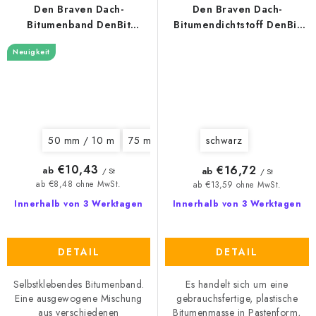
Den Braven Dach-
Den Braven Dach-
Bitumenband DenBit
Bitumendichtstoff DenBit
Aluband PLUS
AQUA STOP
Neuigkeit
50 mm / 10 m
75 mm / 10 m
100 mm / 10 m
150 
schwarz
€10,43
€16,72
ab
ab
/ St
/ St
ab €8,48 ohne MwSt.
ab €13,59 ohne MwSt.
Innerhalb von 3 Werktagen
Innerhalb von 3 Werktagen
DETAIL
DETAIL
Selbstklebendes Bitumenband.
Es handelt sich um eine
Eine ausgewogene Mischung
gebrauchsfertige, plastische
aus verschiedenen
Bitumenmasse in Pastenform,