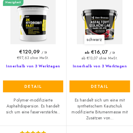
P
o
Neuigkeit
30kg
r
r
o
t
d
i
u
e
schwarz
k
r
t
u
€120,09
€16,07
ab
/ St
/ St
e
n
€97,63 ohne MwSt.
ab €13,07 ohne MwSt.
g
Innerhalb von 3 Werktagen
Innerhalb von 3 Werktagen
DETAIL
DETAIL
Polymer-modifizierte
Es handelt sich um eine mit
Asphaltdispersion. Es handelt
synthetischem Kautschuk
sich um eine faserverstärkte...
modifizierte Bitumenmasse mit
Zusätzen von...