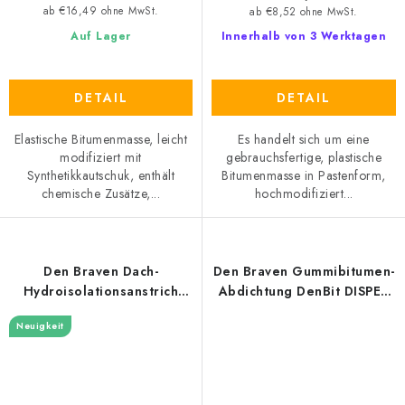
ab €16,49 ohne MwSt.
ab €8,52 ohne MwSt.
Auf Lager
Innerhalb von 3 Werktagen
DETAIL
DETAIL
Elastische Bitumenmasse, leicht
Es handelt sich um eine
modifiziert mit
gebrauchsfertige, plastische
Synthetikkautschuk, enthält
Bitumenmasse in Pastenform,
chemische Zusätze,...
hochmodifiziert...
Den Braven Dach-
Den Braven Gummibitumen-
Hydroisolationsanstrich
Abdichtung DenBit DISPER
DenBit S-T4
DN
Neuigkeit