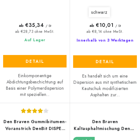
schwarz
€35,34
€10,01
ab
ab
/ St
/ St
ab €28,73 ohne MwSt.
ab €8,14 ohne MwSt.
Auf Lager
Innerhalb von 3 Werktagen
DETAIL
DETAIL
Einkomponentige
Es handelt sich um eine
Abdichtungsbeschichtung auf
Dispersion aus mit synthetischem
Basis einer Polymerdispersion
Kautschuk modifizierten
mit speziellen...
Asphalten zur...
Den Braven Gummibitumen-
Den Braven
Voranstrich DenBit DISPER
Kaltasphaltmischung DenBit
AS 5kg
RB