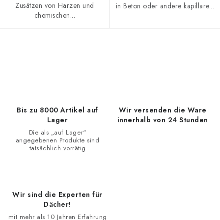
Zusätzen von Harzen und
in Beton oder andere kapillare...
chemischen...
S
t
e
u
e
Bis zu 8000 Artikel auf
Wir versenden die Ware
r
Lager
innerhalb von 24 Stunden
e
Die als „auf Lager“
angegebenen Produkte sind
l
tatsächlich vorrätig
e
m
e
Wir sind die Experten für
n
Dächer!
t
mit mehr als 10 Jahren Erfahrung