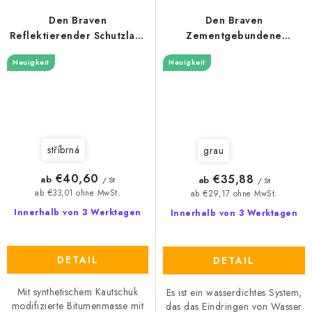
Den Braven
Den Braven
Reflektierender Schutzlack
Zementgebundene
DenBit REFLEX ALU
kristalline
Neuigkeit
Neuigkeit
Bauwerksabdichtung
Krystalizol
stříbrná
grau
€40,60
€35,88
ab
ab
/ St
/ St
ab €33,01 ohne MwSt.
ab €29,17 ohne MwSt.
Innerhalb von 3 Werktagen
Innerhalb von 3 Werktagen
DETAIL
DETAIL
Mit synthetischem Kautschuk
Es ist ein wasserdichtes System,
modifizierte Bitumenmasse mit
das das Eindringen von Wasser