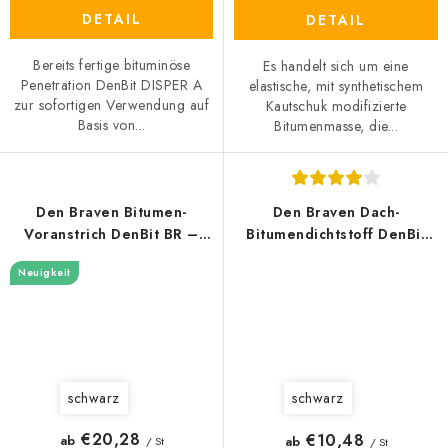
DETAIL
DETAIL
Bereits fertige bituminöse
Es handelt sich um eine
Penetration DenBit DISPER A
elastische, mit synthetischem
zur sofortigen Verwendung auf
Kautschuk modifizierte
Basis von...
Bitumenmasse, die...
Den Braven Bitumen-
Den Braven Dach-
Voranstrich DenBit BR –
Bitumendichtstoff DenBit
ALP
AQUA STOP
Neuigkeit
schwarz
schwarz
€20,28
€10,48
ab
ab
/ St
/ St