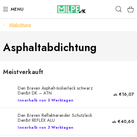
Zum
Such
Inhalt
springen
Abdichtung
DACHFENSTER
DACHBODENTREPPE
Asphaltabdichtung
HAUS UND GARTEN
Meistverkauft
BAU
Den Braven Asphalt-Isolierlack schwarz
BLOG
DenBit DK – ATN
€16,07
ab
Innerhalb von 3 Werktagen
IMPRESSUM
Den Braven Reflektierender Schutzlack
DenBit REFLEX ALU
€40,60
ab
Reklamationen und Rücksendungen
Innerhalb von 3 Werktagen
Richtlinien zur Verwendung von Cookies