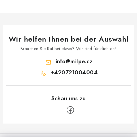
e
d
e
r
L
Wir helfen Ihnen bei der Auswahl
i
s
Brauchen Sie Rat bei etwas? Wir sind für dich da!
t
info
@
milpe.cz
e
+420721004004
F
u