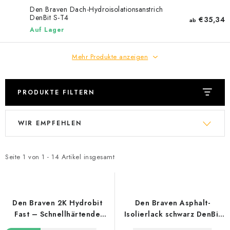
Datenschutzerklärung
Allgemeinen Geschäftsbedingungen
Den Braven Dach-Hydroisolationsanstrich
DenBit S-T4
€35,34
ab
Sitemap von Milpe.sk
Auf Lager
Mehr Produkte anzeigen
PRODUKTE FILTERN
L
P
WIR EMPFEHLEN
i
r
s
o
t
d
Seite
1
von
1
-
14
Artikel insgesamt
e
u
d
k
e
t
Den Braven 2K Hydrobit
Den Braven Asphalt-
r
s
Fast – Schnellhärtende
Isolierlack schwarz DenBit
Bitumen-Spachtelmasse
DK – ATN