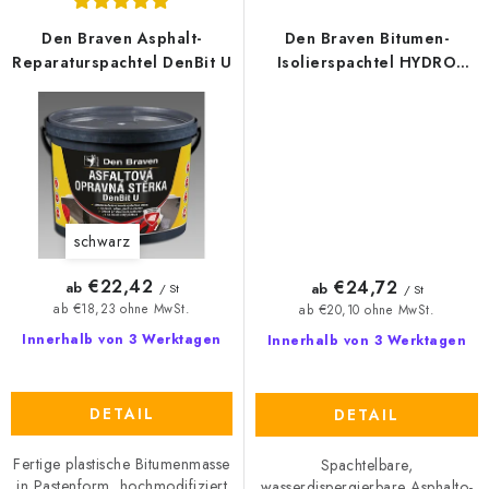
Den Braven Asphalt-
Den Braven Bitumen-
Reparaturspachtel DenBit U
Isolierspachtel HYDRO
BLOK B400
schwarz
€22,42
€24,72
ab
ab
/ St
/ St
ab €18,23 ohne MwSt.
ab €20,10 ohne MwSt.
Innerhalb von 3 Werktagen
Innerhalb von 3 Werktagen
DETAIL
DETAIL
Fertige plastische Bitumenmasse
Spachtelbare,
in Pastenform, hochmodifiziert
wasserdispergierbare Asphalto-