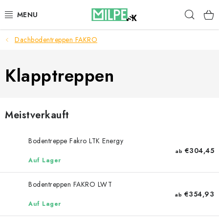
Zum
Such
Inhalt
springen
Dachbodentreppen FAKRO
DACHFENSTER
DACHBODENTREPPE
Klapptreppen
HAUS UND GARTEN
Meistverkauft
BAU
Bodentreppe Fakro LTK Energy
BLOG
€304,45
ab
Auf Lager
IMPRESSUM
Bodentreppen FAKRO LWT
€354,93
ab
Reklamationen und Rücksendungen
Auf Lager
Richtlinien zur Verwendung von Cookies