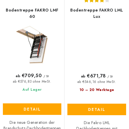
Bodentreppe FAKRO LMF
Bodentreppe FAKRO LML
60
Lux
€709,50
€671,78
ab
ab
/ St
/ St
ab €576,83 ohne MwSt.
ab €546,16 ohne MwSt.
Auf Lager
10 – 20 Werktage
DETAIL
DETAIL
Die neue Generation der
Die Fakro LML
Brandschutz-Dachbodentreppen
Dachbodentreppen mit