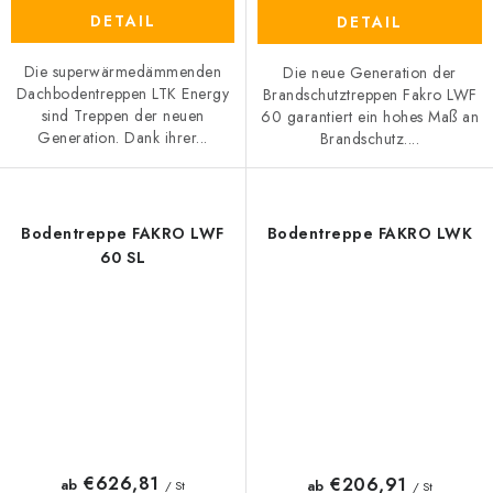
DETAIL
DETAIL
Die superwärmedämmenden
Die neue Generation der
Dachbodentreppen LTK Energy
Brandschutztreppen Fakro LWF
sind Treppen der neuen
60 garantiert ein hohes Maß an
Generation. Dank ihrer...
Brandschutz....
Bodentreppe FAKRO LWF
Bodentreppe FAKRO LWK
60 SL
€626,81
€206,91
ab
ab
/ St
/ St