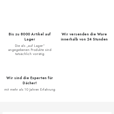
S
t
e
u
e
Bis zu 8000 Artikel auf
Wir versenden die Ware
r
Lager
innerhalb von 24 Stunden
e
Die als „auf Lager“
angegebenen Produkte sind
l
tatsächlich vorrätig
e
m
e
Wir sind die Experten für
n
Dächer!
t
mit mehr als 10 Jahren Erfahrung
e
d
e
r