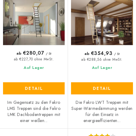
P
o
r
r
o
t
d
i
u
e
k
r
t
u
€280,07
€354,93
ab
ab
/ St
/ St
e
n
ab €227,70 ohne MwSt.
ab €288,56 ohne MwSt.
g
Auf Lager
Auf Lager
DETAIL
DETAIL
Im Gegensatz zu den Fakro
Die Fakro LWT Treppen mit
LMS Treppen sind die Fakro
Super-Wärmedämmung werden
LMK Dachbodentreppen mit
für den Einsatz in
einer weißen...
energieeffizienten...