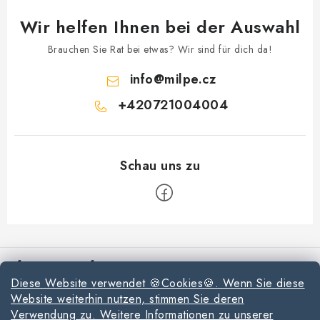
L
Wir helfen Ihnen bei der Auswahl
i
s
Brauchen Sie Rat bei etwas? Wir sind für dich da!
t
info
@
milpe.cz
e
+420721004004
F
u
Informationen für Sie
ß
Diese Website verwendet 🍪Cookies🍪. Wenn Sie diese
z
Reklamationen und Rücksendungen
Website weiterhin nutzen, stimmen Sie deren
e
Verwendung zu. Weitere Informationen zu unserer