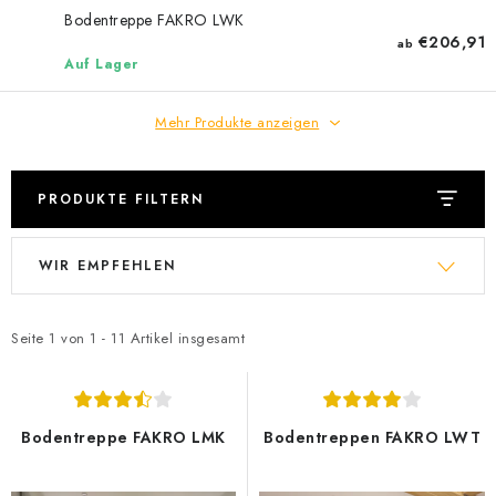
Datenschutzerklärung
Allgemeinen Geschäftsbedingungen
Bodentreppe FAKRO LWK
€206,91
ab
Sitemap von Milpe.sk
Auf Lager
Mehr Produkte anzeigen
PRODUKTE FILTERN
L
P
WIR EMPFEHLEN
i
r
s
o
t
d
Seite
1
von
1
-
11
Artikel insgesamt
e
u
d
k
e
t
Bodentreppe FAKRO LMK
Bodentreppen FAKRO LWT
r
s