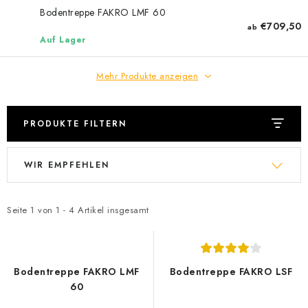
Datenschutzerklärung
Allgemeinen Geschäftsbedingungen
Bodentreppe FAKRO LMF 60
€709,50
ab
Sitemap von Milpe.sk
Auf Lager
Mehr Produkte anzeigen
PRODUKTE FILTERN
L
P
WIR EMPFEHLEN
i
r
s
o
t
d
Seite
1
von
1
-
4
Artikel insgesamt
e
u
d
k
e
t
Bodentreppe FAKRO LMF
Bodentreppe FAKRO LSF
r
s
60