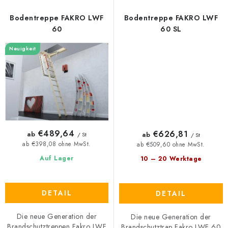
Bodentreppe FAKRO LWF
Bodentreppe FAKRO LWF
60
60 SL
Neuigkeit
€489,64
€626,81
ab
ab
/ St
/ St
ab €398,08 ohne MwSt.
ab €509,60 ohne MwSt.
Auf Lager
10 – 20 Werktage
DETAIL
DETAIL
Die neue Generation der
Die neue Generation der
Brandschutztreppen Fakro LWF
Brandschutztrap Fakro LWF 60