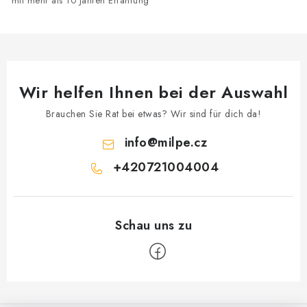
mit mehr als 10 Jahren Erfahrung
e
d
e
r
L
Wir helfen Ihnen bei der Auswahl
i
s
Brauchen Sie Rat bei etwas? Wir sind für dich da!
t
info
@
milpe.cz
e
+420721004004
F