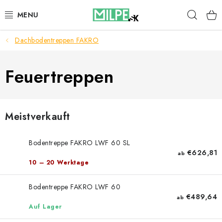
Zum
Such
Inhalt
springen
Dachbodentreppen FAKRO
DACHFENSTER
DACHBODENTREPPE
Feuertreppen
HAUS UND GARTEN
Meistverkauft
BAU
Bodentreppe FAKRO LWF 60 SL
BLOG
€626,81
ab
10 – 20 Werktage
IMPRESSUM
Bodentreppe FAKRO LWF 60
€489,64
ab
Reklamationen und Rücksendungen
Auf Lager
Richtlinien zur Verwendung von Cookies