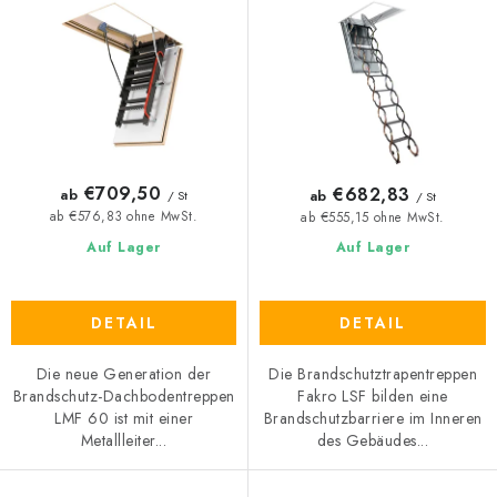
P
o
r
r
o
t
d
i
u
e
k
r
t
u
€709,50
€682,83
ab
ab
/ St
/ St
e
n
ab €576,83 ohne MwSt.
ab €555,15 ohne MwSt.
g
Auf Lager
Auf Lager
DETAIL
DETAIL
Die neue Generation der
Die Brandschutztrapentreppen
Brandschutz-Dachbodentreppen
Fakro LSF bilden eine
LMF 60 ist mit einer
Brandschutzbarriere im Inneren
Metallleiter...
des Gebäudes...