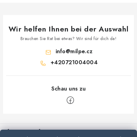
d
e
r
L
Wir helfen Ihnen bei der Auswahl
i
s
Brauchen Sie Rat bei etwas? Wir sind für dich da!
t
info
@
milpe.cz
e
+420721004004
F
u
Informationen für Sie
ß