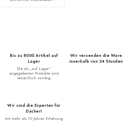
S
t
e
u
e
Bis zu 8000 Artikel auf
Wir versenden die Ware
r
Lager
innerhalb von 24 Stunden
e
Die als „auf Lager“
angegebenen Produkte sind
l
tatsächlich vorrätig
e
m
e
Wir sind die Experten für
n
Dächer!
t
mit mehr als 10 Jahren Erfahrung
e