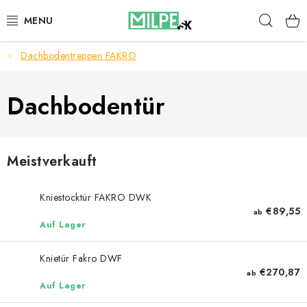
Zum
Such
Inhalt
springen
Dachbodentreppen FAKRO
DACHFENSTER
DACHBODENTREPPE
Dachbodentür
HAUS UND GARTEN
Meistverkauft
BAU
Kniestocktür FAKRO DWK
BLOG
€89,55
ab
Auf Lager
IMPRESSUM
Knietür Fakro DWF
€270,87
ab
Reklamationen und Rücksendungen
Auf Lager
Richtlinien zur Verwendung von Cookies