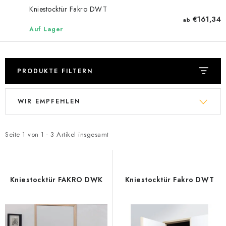
Datenschutzerklärung
Allgemeinen Geschäftsbedingungen
Kniestocktür Fakro DWT
€161,34
ab
Sitemap von Milpe.sk
Auf Lager
PRODUKTE FILTERN
L
P
WIR EMPFEHLEN
i
r
s
o
t
d
Seite
1
von
1
-
3
Artikel insgesamt
e
u
d
k
e
t
Kniestocktür FAKRO DWK
Kniestocktür Fakro DWT
r
s
P
o
r
r