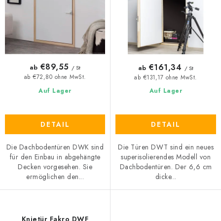
o
t
d
i
u
e
k
r
t
u
€89,55
€161,34
ab
ab
/ St
/ St
e
n
ab €72,80 ohne MwSt.
ab €131,17 ohne MwSt.
g
Auf Lager
Auf Lager
DETAIL
DETAIL
Die Dachbodentüren DWK sind
Die Türen DWT sind ein neues
für den Einbau in abgehängte
superisolierendes Modell von
Decken vorgesehen. Sie
Dachbodentüren. Der 6,6 cm
ermöglichen den...
dicke...
Knietür Fakro DWF