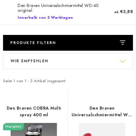
Datenschutzerklärung
Allgemeinen Geschäftsbedingungen
Den Braven Universalschmiermittel WD-40
original
€3,88
ab
Sitemap von Milpe.sk
Innerhalb von 3 Werktagen
PRODUKTE FILTERN
L
P
WIR EMPFEHLEN
i
r
s
o
t
d
Seite
1
von
1
-
3
Artikel insgesamt
e
u
d
k
e
t
Den Braven COBRA Multi
Den Braven
r
s
spray 400 ml
Universalschmiermittel WD-
40 original
P
o
Neuigkeit
r
r