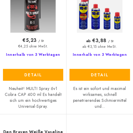
o
t
d
i
u
e
k
r
t
u
€5,23
€3,88
ab
/ St
/ St
e
n
€4,25 ohne MwSt.
ab €3,15 ohne MwSt.
g
Innerhalb von 3 Werktagen
Innerhalb von 3 Werktagen
DETAIL
DETAIL
Neuheit! MULTI Spray 6v1
Es ist ein sofort und maximal
Cobra CAP 400 ml Es handelt
wirksames, schnell
sich um ein hochwertiges
penetrierendes Schmiermittel
Universal-Spray.
und...
Den Braven Weiße Vaseline