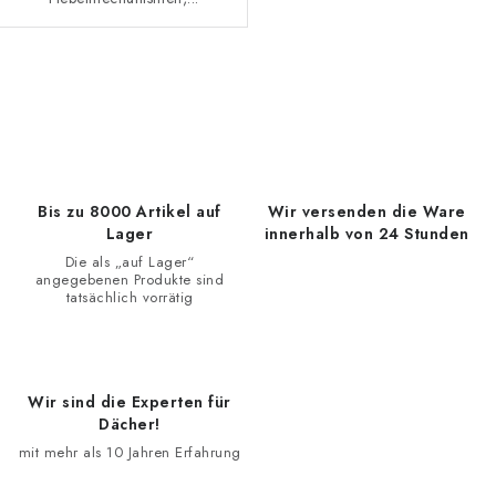
S
t
e
u
e
Bis zu 8000 Artikel auf
Wir versenden die Ware
r
Lager
innerhalb von 24 Stunden
e
Die als „auf Lager“
angegebenen Produkte sind
l
tatsächlich vorrätig
e
m
e
Wir sind die Experten für
n
Dächer!
t
mit mehr als 10 Jahren Erfahrung
e