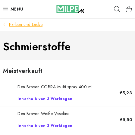
Zum
Such
Inhalt
springen
Farben und Lacke
DACHFENSTER
DACHBODENTREPPE
Schmierstoffe
HAUS UND GARTEN
Meistverkauft
BAU
Den Braven COBRA Multi spray 400 ml
BLOG
€5,23
Innerhalb von 3 Werktagen
IMPRESSUM
Den Braven Weiße Vaseline
€5,50
Reklamationen und Rücksendungen
Innerhalb von 3 Werktagen
Richtlinien zur Verwendung von Cookies