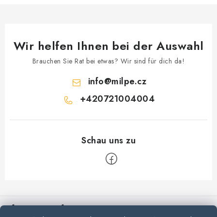
d
e
r
L
Wir helfen Ihnen bei der Auswahl
i
s
Brauchen Sie Rat bei etwas? Wir sind für dich da!
t
info
@
milpe.cz
e
+420721004004
F
u
Informationen für Sie
ß