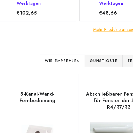
Werktagen
Werktagen
€102,65
€48,66
Mehr Produkte anzei
P
WIR EMPFEHLEN
GÜNSTIGSTE
TE
r
L
o
d
5-Kanal-Wand-
Abschließbarer Fens
s
Fernbedienung
für Fenster der 
u
R4/R7/R3
k
e
t