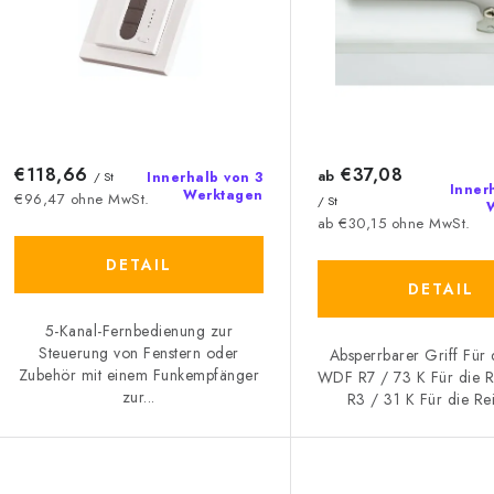
d
s
e
o
r
r
P
t
r
€118,66
€37,08
i
ab
/ St
Innerhalb von 3
Inner
Werktagen
€96,47 ohne MwSt.
/ St
o
e
ab €30,15 ohne MwSt.
d
r
DETAIL
DETAIL
u
u
5-Kanal-Fernbedienung zur
k
n
Steuerung von Fenstern oder
Absperrbarer Griff Für 
Zubehör mit einem Funkempfänger
WDF R7 / 73 K Für die 
g
zur...
R3 / 31 K Für die Re
e