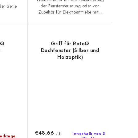
der Fenstersteuerung oder von
 der Serie
Zubehör für Elektroantriebe mit...
oQ
Griff für RotoQ
r
Dachfenster (Silber und
Holzoptik)
€48,66
/ St
Innerhalb von 3
erktage