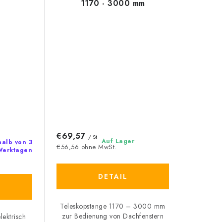
1170 - 3000 mm
€69,57
/ St
Auf Lager
halb von 3
€56,56 ohne MwSt.
Werktagen
DETAIL
Teleskopstange 1170 – 3000 mm
zur Bedienung von Dachfenstern
lektrisch