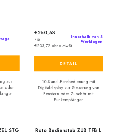
€250,58
Innerhalb von 3
ktage
/ St
Werktagen
€203,72 ohne MwSt.
DETAIL
ung zur
10-Kanal-Fernbedienung mit
en oder
Digitaldisplay zur Steuerung von
fänger
Fenstern oder Zubehör mit
Funkempfänger
ZEL STG
Roto Bedienstab ZUB TFB L