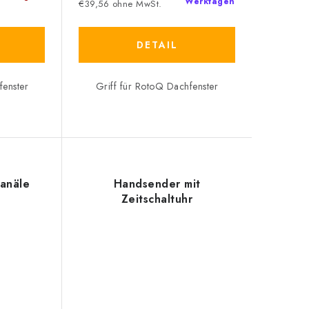
Werktagen
€39,56 ohne MwSt.
DETAIL
fenster
Griff für RotoQ Dachfenster
anäle
Handsender mit
Zeitschaltuhr