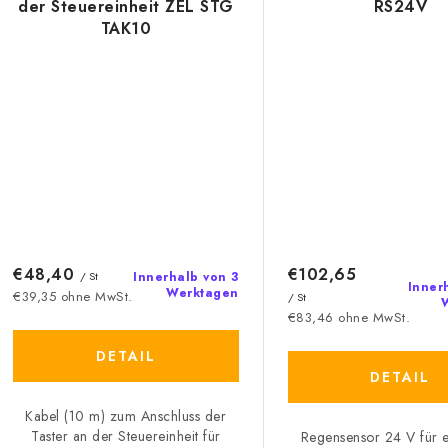
der Steuereinheit ZEL STG
RS24V
TAK10
€48,40
€102,65
/ St
Innerhalb von 3
Inner
Werktagen
€39,35 ohne MwSt.
/ St
€83,46 ohne MwSt.
DETAIL
DETAIL
Kabel (10 m) zum Anschluss der
Taster an der Steuereinheit für
Regensensor 24 V für e