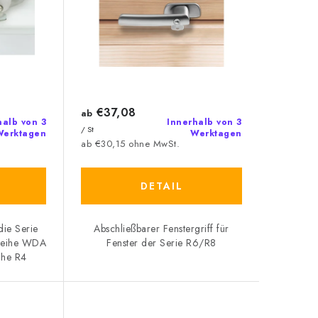
€37,08
ab
halb von 3
Innerhalb von 3
/ St
Werktagen
Werktagen
ab €30,15 ohne MwSt.
DETAIL
die Serie
Abschließbarer Fenstergriff für
Reihe WDA
Fenster der Serie R6/R8
ihe R4