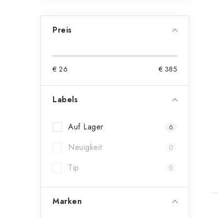
Preis
€
26
€
385
Labels
Auf Lager
6
Neuigkeit
0
t
Tip
0
Marken