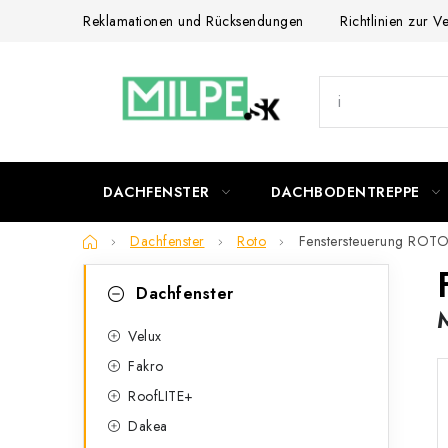
Zum
Reklamationen und Rücksendungen
Richtlinien zur 
Inhalt
springen
DACHFENSTER
DACHBODENTREPPE
Startseite
Dachfenster
Roto
Fenstersteuerung ROT
S
K
Kategorien
Dachfenster
überspringen
a
e
t
Velux
i
Fakro
e
t
RoofLITE+
g
e
Dakea
o