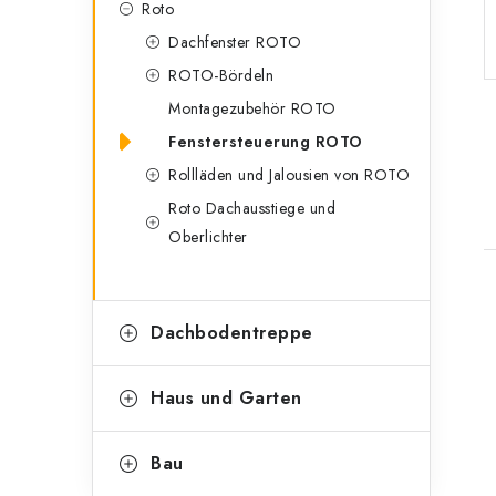
Roto
n
r
Dachfenster ROTO
l
i
ROTO-Bördeln
e
e
Montagezubehör ROTO
n
i
Fenstersteuerung ROTO
Rollläden und Jalousien von ROTO
s
Roto Dachausstiege und
t
Oberlichter
e
i
Dachbodentreppe
Haus und Garten
t
Bau