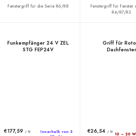
Fenstergriff für die Serie R6/R8
Fenstergriff für Fenster
R4/R7/R3
Funkempfänger 24 V ZEL
Griff für Rot
STG FEP24V
Dachfenste
€177,59
€26,54
/ St
Innerhalb von 3
/ St
10 – 20 W