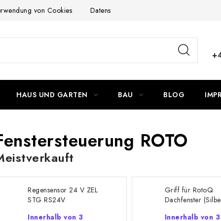
Verwendung von Cookies
Datenschutzerklärung
Allgemeinen G
+
HAUS UND GARTEN
BAU
BLOG
IMP
O
Fenstersteuerung ROTO
Meistverkauft
Regensensor 24 V ZEL
Griff für RotoQ
STG RS24V
Dachfenster (Silb
Holzoptik)
Innerhalb von 3
Innerhalb von 3