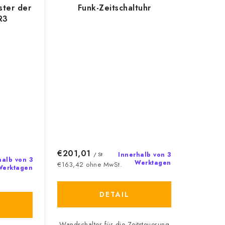
ster der
Funk-Zeitschaltuhr
R3
€201,01
/ St
Innerhalb von 3
halb von 3
Werktagen
€163,42 ohne MwSt.
Werktagen
DETAIL
Wandschalter für die Zeitsteuerung