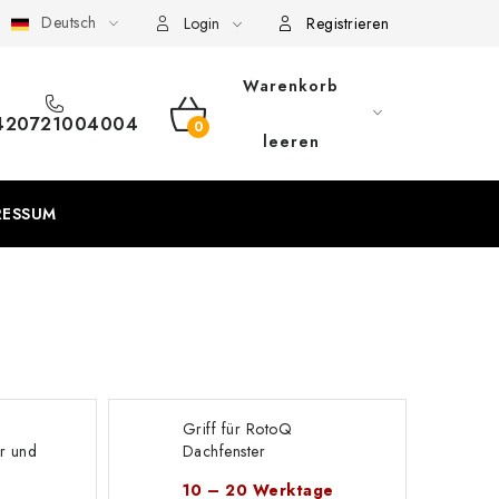
Deutsch
eschäftsbedingungen
Sitemap von Milpe.sk
Login
Registrieren
Warenkorb
420721004004
WARENKORB
leeren
RESSUM
Griff für RotoQ
er und
Dachfenster
10 – 20 Werktage