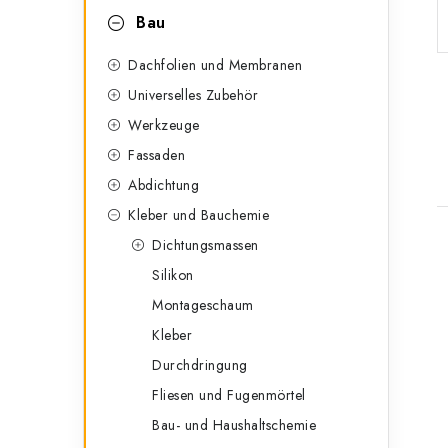
n
r
Bau
l
i
Dachfolien und Membranen
e
e
Universelles Zubehör
n
i
Werkzeuge
Fassaden
s
Abdichtung
t
Kleber und Bauchemie
e
Dichtungsmassen
i
Silikon
Montageschaum
Kleber
t
Durchdringung
Fliesen und Fugenmörtel
Bau- und Haushaltschemie