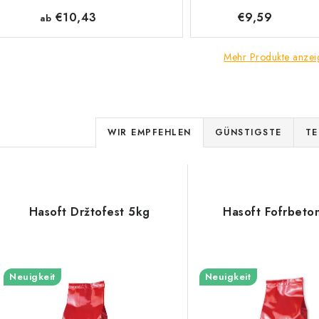
€10,43
€9,59
ab
Mehr Produkte anzei
P
WIR EMPFEHLEN
GÜNSTIGSTE
TE
r
L
o
d
Hasoft Držtofest 5kg
Hasoft Fofrbeto
s
u
k
e
Neuigkeit
Neuigkeit
t
d