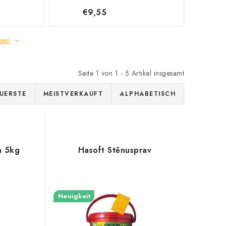
€9,55
gen
Seite
1
von
1
-
5
Artikel insgesamt
UERSTE
MEISTVERKAUFT
ALPHABETISCH
n 5kg
Hasoft Stěnusprav
Neuigkeit