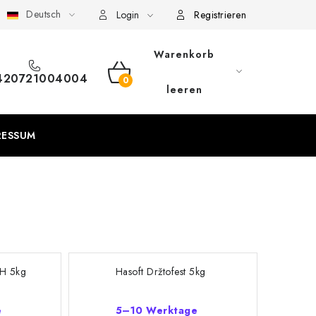
Deutsch
eschäftsbedingungen
Sitemap von Milpe.sk
Login
Registrieren
Warenkorb
420721004004
WARENKORB
leeren
RESSUM
TH 5kg
Hasoft Držtofest 5kg
e
5–10 Werktage