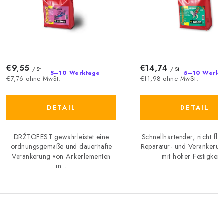
s
e
o
r
r
P
t
r
€9,55
€14,74
i
/ St
/ St
5–10 Werktage
5–10 Wer
€7,76 ohne MwSt.
€11,98 ohne MwSt.
o
e
d
r
DETAIL
DETAIL
u
u
DRŽTOFEST gewährleistet eine
Schnellhärtender, nicht f
k
n
ordnungsgemäße und dauerhafte
Reparatur- und Veranker
Verankerung von Ankerlementen
mit hoher Festigkeit
g
in...
e