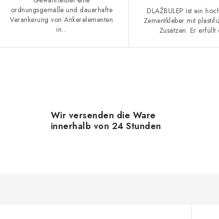
ordnungsgemäße und dauerhafte
DLAŽBULEP ist ein hoch
Verankerung von Ankerelementen
Zementkleber mit plastif
in...
Zusätzen. Er erfüllt d
S
e
Wir versenden die Ware
innerhalb von 24 Stunden
u
e
e
e