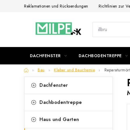
Zum
Reklamationen und Rücksendungen
Richtlinien zur 
Inhalt
springen
DACHFENSTER
DACHBODENTREPPE
Startseite
Bau
Kleber und Bauchemie
Reparaturmört
S
K
Kategorien
Dachfenster
überspringen
a
e
t
i
Dachbodentreppe
e
t
g
Haus und Garten
e
o