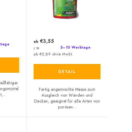
€3,55
ab
ktage
5–10 Werktage
/ St
ab €2,89 ohne MwSt.
DETAIL
ließfähiger
ungsmörtel
Fertig angemischte Masse zum
,...
Ausgleich von Wänden und
Decken, geeignet für alle Arten von
porösen...