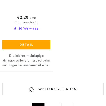
€2,28
/ m2
€1,85 ohne MwSt.
5–10 Werktage
DETAIL
Die leichte, mehrlagige
diffusionsoffene Unterdachbahn
mit langer Lebensdauer ist eine...
S
WEITERE 21 LADEN
t
e
u
P