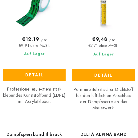
o
t
d
i
u
e
k
r
t
u
€12,19
€9,48
/ St
/ St
e
n
€9,91 ohne MwSt.
€7,71 ohne MwSt.
g
Auf Lager
Auf Lager
DETAIL
DETAIL
Professionelles, extrem stark
Permanentelastischer Dichtstoff
klebendes Kunststoffband (LDPE)
für den luftdichten Anschluss
mit Acrylatkleber.
der Dampfsperre an das
Mauerwerk.
Dampfsperrband Illbruck
DELTA ALPINA BAND