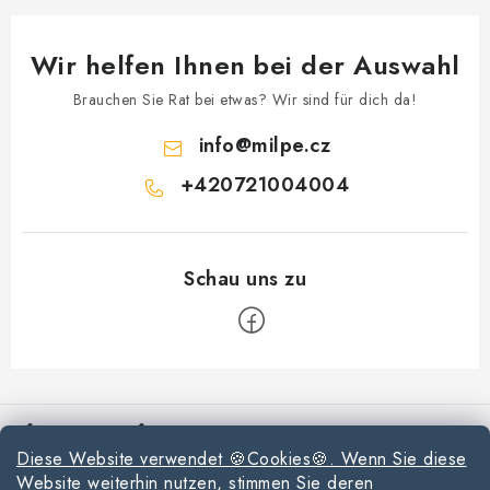
e
Wir helfen Ihnen bei der Auswahl
Brauchen Sie Rat bei etwas? Wir sind für dich da!
info
@
milpe.cz
+420721004004
F
u
Informationen für Sie
ß
Diese Website verwendet 🍪Cookies🍪. Wenn Sie diese
z
Reklamationen und Rücksendungen
Website weiterhin nutzen, stimmen Sie deren