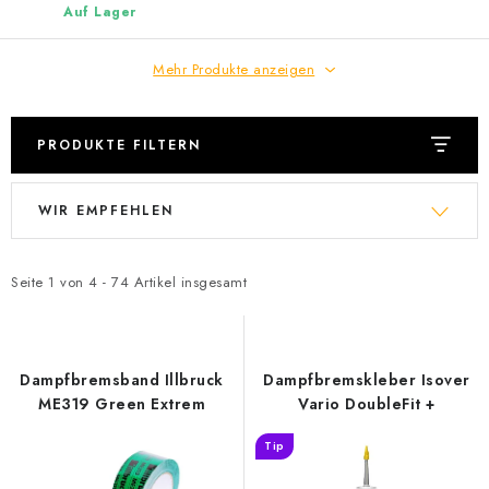
Auf Lager
Mehr Produkte anzeigen
PRODUKTE FILTERN
L
P
WIR EMPFEHLEN
i
r
s
o
t
d
Seite
1
von
4
-
74
Artikel insgesamt
e
u
d
k
e
t
Dampfbremsband Illbruck
Dampfbremskleber Isover
r
s
ME319 Green Extrem
Vario DoubleFit +
P
o
Tip
r
r