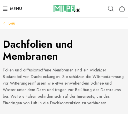
Zum
Such
Inhalt
springen
Bau
DACHFENSTER
DACHBODENTREPPE
Dachfolien und
Membranen
HAUS UND GARTEN
BAU
Folien und diffusionsoffene Membranen sind ein wichtiger
Bestandteil von Dachdeckungen. Sie schützen die Wärmedämmung
vor Witterungseinflüssen wie etwa einwehendem Schnee und
BLOG
Wasser unter dem Dach und tragen zur Belüftung des Dachraums
bei. Weitere Folien befinden sich auf der Innenseite, um das
IMPRESSUM
Eindringen von Luft in die Dachkonstruktion zu verhindern.
Reklamationen und Rücksendungen
Richtlinien zur Verwendung von Cookies