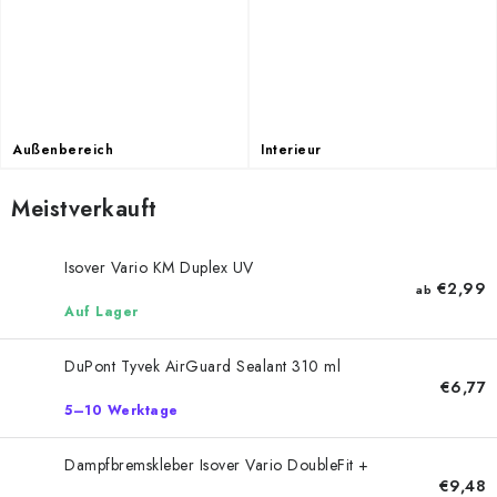
Datenschutzerklärung
Allgemeinen Geschäftsbedingungen
Sitemap von Milpe.sk
Außenbereich
Interieur
Meistverkauft
Isover Vario KM Duplex UV
€2,99
ab
Auf Lager
DuPont Tyvek AirGuard Sealant 310 ml
€6,77
5–10 Werktage
Dampfbremskleber Isover Vario DoubleFit +
€9,48