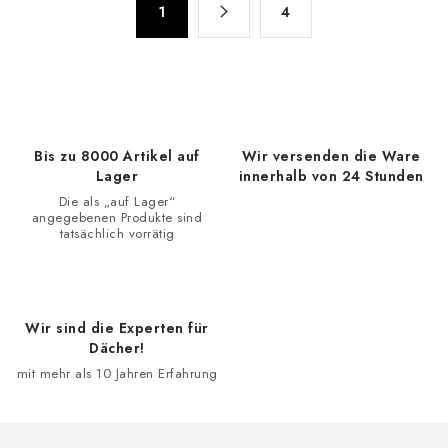
e
1
4
a
r
g
e
i
n
l
i
e
e
m
Bis zu 8000 Artikel auf
Wir versenden die Ware
r
e
Lager
innerhalb von 24 Stunden
u
n
Die als „auf Lager“
n
angegebenen Produkte sind
t
g
tatsächlich vorrätig
e
d
e
r
Wir sind die Experten für
Dächer!
L
mit mehr als 10 Jahren Erfahrung
i
s
t