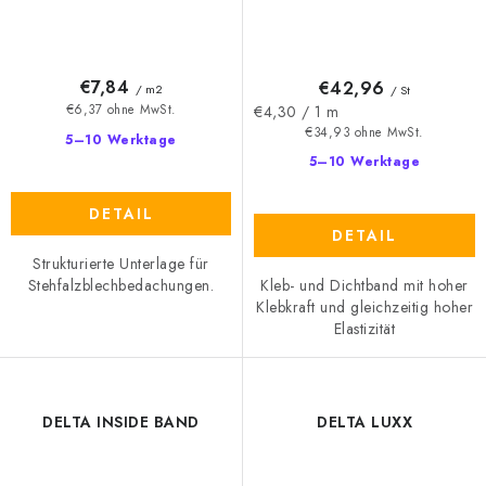
€7,84
€42,96
/ m2
/ St
Verkaufspreis:
€4,30 / 1 m
€6,37 ohne MwSt.
€34,93 ohne MwSt.
5–10 Werktage
5–10 Werktage
DETAIL
DETAIL
Strukturierte Unterlage für
Kleb- und Dichtband mit hoher
Stehfalzblechbedachungen.
Klebkraft und gleichzeitig hoher
Elastizität
DELTA INSIDE BAND
DELTA LUXX