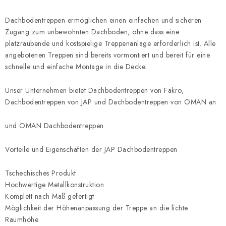
e
m
r
e
Dachbodentreppen ermöglichen einen einfachen und sicheren
u
n
Zugang zum unbewohnten Dachboden, ohne dass eine
n
t
platzraubende und kostspielige Treppenanlage erforderlich ist. Alle
g
angebotenen Treppen sind bereits vormontiert und bereit für eine
e
schnelle und einfache Montage in die Decke.
d
e
Unser Unternehmen bietet Dachbodentreppen von Fakro,
r
Dachbodentreppen von JAP und Dachbodentreppen von OMAN an
L
i
und OMAN Dachbodentreppen
s
t
Vorteile und Eigenschaften der JAP Dachbodentreppen
e
Tschechisches Produkt
Hochwertige Metallkonstruktion
Komplett nach Maß gefertigt
Möglichkeit der Höhenanpassung der Treppe an die lichte
Raumhöhe