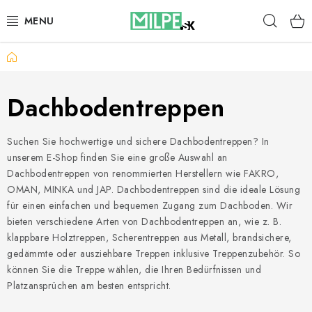
Zum
Such
Inhalt
springen
Startseite
DACHFENSTER
DACHBODENTREPPE
Dachbodentreppen
HAUS UND GARTEN
Suchen Sie hochwertige und sichere Dachbodentreppen? In
unserem E-Shop finden Sie eine große Auswahl an
BAU
Dachbodentreppen von renommierten Herstellern wie FAKRO,
OMAN, MINKA und JAP. Dachbodentreppen sind die ideale Lösung
BLOG
für einen einfachen und bequemen Zugang zum Dachboden. Wir
bieten verschiedene Arten von Dachbodentreppen an, wie z. B.
klappbare Holztreppen, Scherentreppen aus Metall, brandsichere,
IMPRESSUM
gedämmte oder ausziehbare Treppen inklusive Treppenzubehör. So
können Sie die Treppe wählen, die Ihren Bedürfnissen und
Reklamationen und Rücksendungen
Platzansprüchen am besten entspricht.
Richtlinien zur Verwendung von Cookies