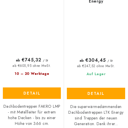
Energy
€745,32
€304,45
ab
ab
/ St
/ St
ab €605,95 ohne MwSt.
ab €247,52 ohne MwSt.
10 – 20 Werktage
Auf Lager
DETAIL
DETAIL
Dachbodentreppen FAKRO LMP
Die superwärmedämmenden
- mit Metallleiter für extrem
Dachbodentreppen LTK Energy
hohe Decken - bis zu einer
sind Treppen der neuen
Höhe von 366 cm.
Generation. Dank ihrer...