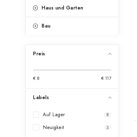
Haus und Garten
Bau
Preis
€
8
€
117
Labels
t
Auf Lager
8
Neuigkeit
3