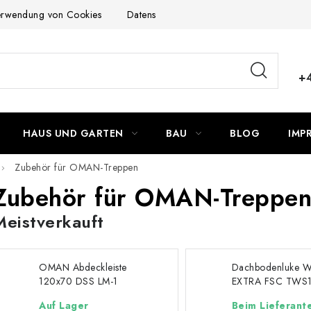
Verwendung von Cookies
Datenschutzerklärung
Allgemeinen G
+
HAUS UND GARTEN
BAU
BLOG
IMP
Zubehör für OMAN-Treppen
Zubehör für OMAN-Treppe
Meistverkauft
OMAN Abdeckleiste
Dachbodenluke 
120x70 DSS LM-1
EXTRA FSC TWS
TDSS10003
Auf Lager
Beim Lieferant