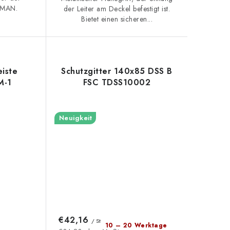
OMAN.
der Leiter am Deckel befestigt ist.
Bietet einen sicheren...
iste
Schutzgitter 140x85 DSS B
M-1
FSC TDSS10002
3
Neuigkeit
€42,16
/ St
10 – 20 Werktage