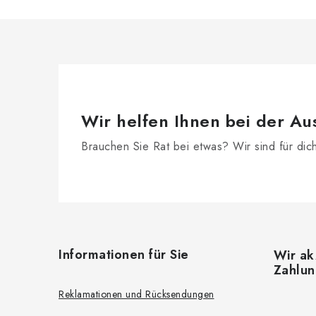
r
l
Wir helfen Ihnen bei der Au
Brauchen Sie Rat bei etwas? Wir sind für dic
t
F
u
Informationen für Sie
Wir ak
r
ß
Zahlu
z
Reklamationen und Rücksendungen
i