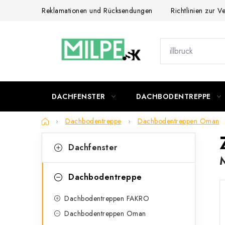
Zum
Reklamationen und Rücksendungen
Richtlinien zur 
Inhalt
springen
DACHFENSTER
DACHBODENTREPPE
Startseite
Dachbodentreppe
Dachbodentreppen Oman
S
K
Kategorien
Dachfenster
überspringen
a
e
t
i
Dachbodentreppe
e
t
Dachbodentreppen FAKRO
g
e
Dachbodentreppen Oman
o