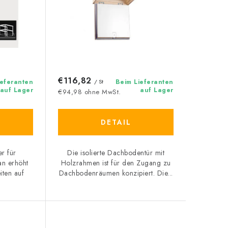
€116,82
ieferanten
/ St
Beim Lieferanten
auf Lager
auf Lager
€94,98 ohne MwSt.
DETAIL
er für
Die isolierte Dachbodentür mit
n erhöht
Holzrahmen ist für den Zugang zu
iten auf
Dachbodenräumen konzipiert. Die...