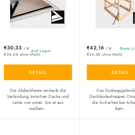
d
s
e
o
r
r
P
t
r
€30,33
€42,16
i
/ St
/ St
Beim L
Auf Lager
€24,66 ohne MwSt.
€34,28 ohne MwSt.
o
e
d
r
DETAIL
DETAIL
u
u
Die Abdeckleiste verdeckt die
Das Einstiegsgeländ
k
n
Verbindung zwischen Decke und
Dachbodentreppen Oma
Leiter von unten. Sie ist aus
die Sicherheit bei Arbe
g
weißem...
dem...
e