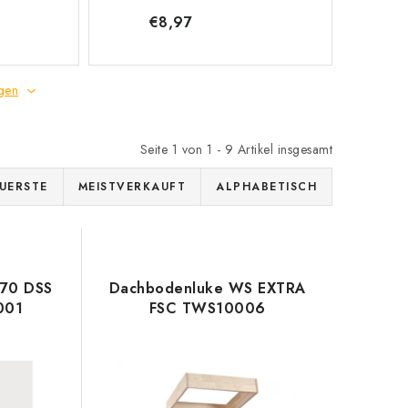
€8,97
gen
Seite
1
von
1
-
9
Artikel insgesamt
UERSTE
MEISTVERKAUFT
ALPHABETISCH
x70 DSS
Dachbodenluke WS EXTRA
001
FSC TWS10006