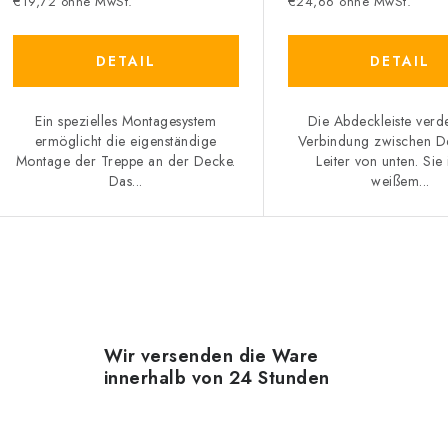
€19,72 ohne MwSt.
€24,66 ohne MwSt.
DETAIL
DETAIL
Ein spezielles Montagesystem
Die Abdeckleiste verd
ermöglicht die eigenständige
Verbindung zwischen D
Montage der Treppe an der Decke.
Leiter von unten. Sie 
Das...
weißem...
S
e
Wir versenden die Ware
innerhalb von 24 Stunden
u
e