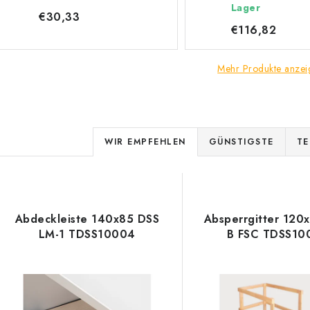
Lager
€30,33
€116,82
Mehr Produkte anzei
P
WIR EMPFEHLEN
GÜNSTIGSTE
TE
r
L
o
d
Abdeckleiste 140x85 DSS
Absperrgitter 120
s
LM-1 TDSS10004
B FSC TDSS10
u
k
e
t