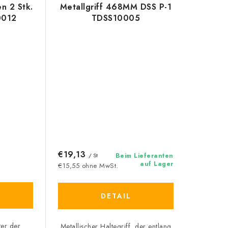
n 2 Stk.
Metallgriff 468MM DSS P-1
0012
TDSS10005
€19,13
/ St
Beim Lieferanten
auf Lager
€15,55 ohne MwSt.
DETAIL
ter der
Metallischer Haltegriff, der entlang