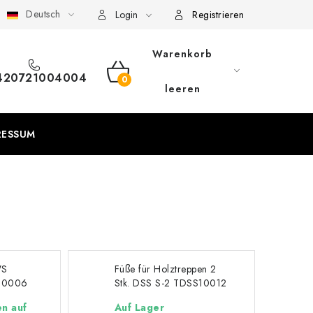
Deutsch
eschäftsbedingungen
Sitemap von Milpe.sk
Login
Registrieren
Warenkorb
420721004004
WARENKORB
leeren
RESSUM
n
WS
Füße für Holztreppen 2
10006
Stk. DSS S-2 TDSS10012
en auf
Auf Lager