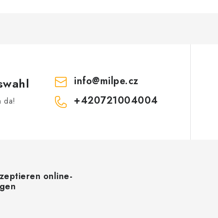
e
e
m
info
@
milpe.cz
swahl
e
n
+420721004004
h da!
e
d
e
zeptieren online-
ngen
L