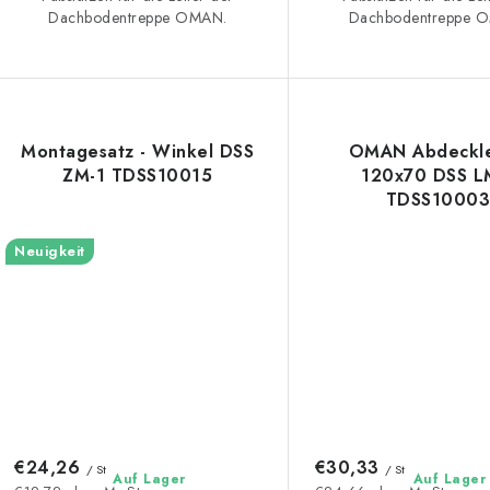
Dachbodentreppe OMAN.
Dachbodentreppe 
Montagesatz - Winkel DSS
OMAN Abdeckle
ZM-1 TDSS10015
120x70 DSS L
TDSS1000
Neuigkeit
€24,26
€30,33
/ St
/ St
Auf Lager
Auf Lager