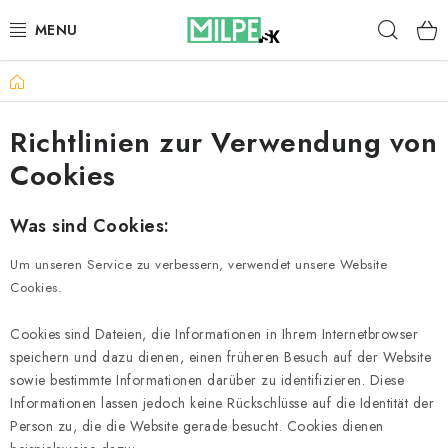
Zum
Such
Inhalt
springen
Startseite
DACHFENSTER
Richtlinien zur Verwendung von
DACHBODENTREPPE
Cookies
HAUS UND GARTEN
Was sind Cookies:
BAU
Um unseren Service zu verbessern, verwendet unsere Website
Cookies.
BLOG
Cookies sind Dateien, die Informationen in Ihrem Internetbrowser
IMPRESSUM
speichern und dazu dienen, einen früheren Besuch auf der Website
sowie bestimmte Informationen darüber zu identifizieren. Diese
Reklamationen und Rücksendungen
Informationen lassen jedoch keine Rückschlüsse auf die Identität der
Person zu, die die Website gerade besucht. Cookies dienen
Richtlinien zur Verwendung von Cookies