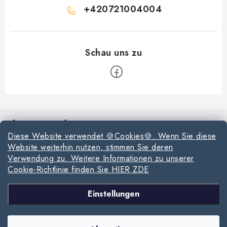
+420721004004
F
u
Informationen für Sie
ß
Diese Website verwendet 🍪Cookies🍪. Wenn Sie diese
z
Reklamationen und Rücksendungen
Website weiterhin nutzen, stimmen Sie deren
e
Verwendung zu. Weitere Informationen zu unserer
Richtlinien zur Verwendung von Cookies
i
Cookie-Richtlinie finden Sie HIER ZDE
l
Datenschutzerklärung
Wir akzeptieren online-Zahlungen
Einstellungen
e
Allgemeinen Geschäftsbedingungen
Copyright 2026
www.milpe.sk
. Alle Rechte vorbehalten.
Cookie-Einstellungen
Sitemap von Milpe.sk