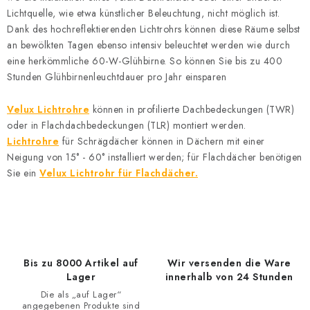
e
Lichtquelle, wie etwa künstlicher Beleuchtung, nicht möglich ist.
Dank des hochreflektierenden Lichtrohrs können diese Räume selbst
r
an bewölkten Tagen ebenso intensiv beleuchtet werden wie durch
e
eine herkömmliche 60-W-Glühbirne. So können Sie bis zu 400
l
Stunden Glühbirnenleuchtdauer pro Jahr einsparen
e
m
Velux Lichtrohre
können in profilierte Dachbedeckungen (TWR)
e
oder in Flachdachbedeckungen (TLR) montiert werden.
n
Lichtrohre
für Schrägdächer können in Dächern mit einer
t
Neigung von 15° - 60° installiert werden; für Flachdächer benötigen
Sie ein
Velux Lichtrohr für Flachdächer.
e
d
e
r
L
Bis zu 8000 Artikel auf
Wir versenden die Ware
i
Lager
innerhalb von 24 Stunden
s
Die als „auf Lager“
t
angegebenen Produkte sind