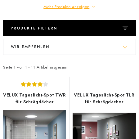
Mehr Produkte anzeigen
PRODUKTE FILTERN
L
P
WIR EMPFEHLEN
i
r
s
o
t
d
Seite
1
von
1
-
11
Artikel insgesamt
e
u
d
k
e
t
VELUX Tageslicht-Spot TWR
VELUX Tageslicht-Spot TLR
r
s
für Schrägdächer
für Schrägdächer
P
o
r
r
o
t
d
i