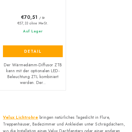
€70,51
/ St
€57,33 ohne MwSt.
Auf Lager
DETAIL
Der Wärmedämm-Diffusor ZTB
kann mit der optionalen LED-
Beleuchtung ZTL kombiniert
werden. Der...
S
t
Velux Lichtrohre
bringen natürliches Tageslicht in Flure,
e
Treppenhäuser, Badezimmer und Ankleiden unter Schrägdächern,
u
wo die Installation eines Velux Dachfensters oder einer anderen