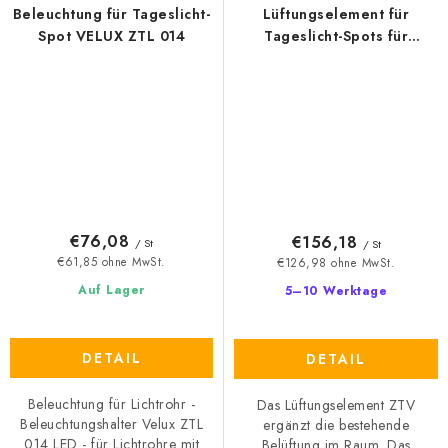
Beleuchtung für Tageslicht-
Lüftungselement für
Spot VELUX ZTL 014
Tageslicht-Spots für
Schrägdächer - VELUX ZVT
014
€76,08
€156,18
/ St
/ St
€61,85 ohne MwSt.
€126,98 ohne MwSt.
Auf Lager
5–10 Werktage
DETAIL
DETAIL
Beleuchtung für Lichtrohr -
Das Lüftungselement ZTV
Beleuchtungshalter Velux ZTL
ergänzt die bestehende
014 LED - für Lichtrohre mit
Belüftung im Raum. Das