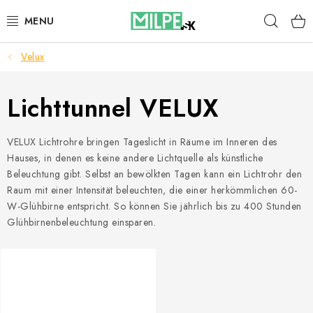
Zum
Such
Inhalt
springen
Velux
DACHFENSTER
DACHBODENTREPPE
Lichttunnel VELUX
HAUS UND GARTEN
VELUX Lichtrohre bringen Tageslicht in Räume im Inneren des
Hauses, in denen es keine andere Lichtquelle als künstliche
BAU
Beleuchtung gibt. Selbst an bewölkten Tagen kann ein Lichtrohr den
Raum mit einer Intensität beleuchten, die einer herkömmlichen 60-
BLOG
W-Glühbirne entspricht. So können Sie jährlich bis zu 400 Stunden
Glühbirnenbeleuchtung einsparen.
IMPRESSUM
Reklamationen und Rücksendungen
Richtlinien zur Verwendung von Cookies