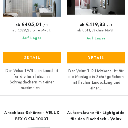
u
e
k
r
t
u
€405,01
€419,83
ab
ab
/ St
/ St
e
n
ab €329,28 ohne MwSt.
ab €341,33 ohne MwSt.
g
Auf Lager
Auf Lager
DETAIL
DETAIL
Der Velux TWR Lichttunnel ist
Der Velux TLR Lichtkanal ist für
für die Installation in
die Montage in Schrägdächern
Schrägdächern mit einer
mit flacher Eindeckung und
maximalen...
einer...
Anschluss-Schürze - VELUX
Aufsetzkranz für Lightguide
BFX OK14 1000T
für das Flachdach - Velux
ZCE 014