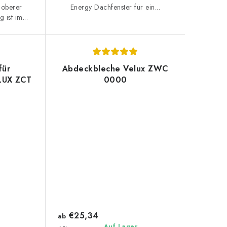
Energy Dachfenster für ein...
 oberer
 ist im...
für
Abdeckbleche Velux ZWC
LUX ZCT
0000
€25,34
ab
Auf Lager