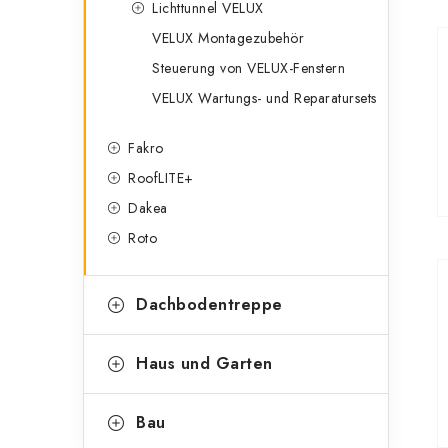
Lichttunnel VELUX
n
r
VELUX Montagezubehör
l
i
Steuerung von VELUX-Fenstern
e
e
VELUX Wartungs- und Reparatursets
n
i
Fakro
s
RoofLITE+
t
Dakea
Roto
e
Dachbodentreppe
Haus und Garten
Bau