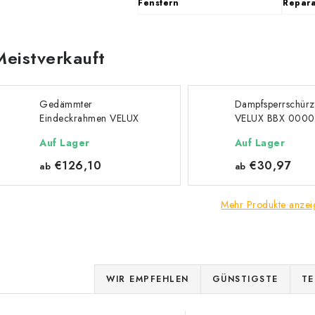
Fenstern
Repara
Meistverkauft
Gedämmter
Dampfsperrschür
Eindeckrahmen VELUX
VELUX BBX 0000
EDW 2000
Auf Lager
Auf Lager
€126,10
€30,97
ab
ab
Mehr Produkte anzei
P
WIR EMPFEHLEN
GÜNSTIGSTE
TE
r