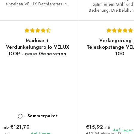
einzelnen VELUX Dachfensters in...
optimiertem Griff und
Bedienung. Die Belüftung
Markise +
Verlängerung 
Verdunkelungsrollo VELUX
Teleskopstange VE
DOP - neue Generation
100
- Sommerpaket
€121,70
€15,92
ab
/ St
Auf Lager
Auf Lager
€12,94 ohne MwSt.