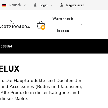
Deutsch
eschäftsbedingungen
Sitemap von Milpe.sk
Login
Registrieren
Warenkorb
420721004004
WARENKORB
leeren
RESSUM
VELUX
an. Die Hauptprodukte sind Dachfenster,
 und Accessoires (Rollos und Jalousien),
 Alle Produkte in dieser Kategorie sind
 dieser Marke.