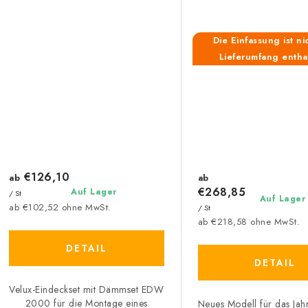
Die Einfassung ist ni
Lieferumfang entha
€126,10
ab
ab
€268,85
Auf Lager
/ St
Auf Lager
ab €102,52 ohne MwSt.
/ St
ab €218,58 ohne MwSt.
DETAIL
DETAIL
Velux-Eindeckset mit Dämmset EDW
2000 für die Montage eines
Neues Modell für das Jah