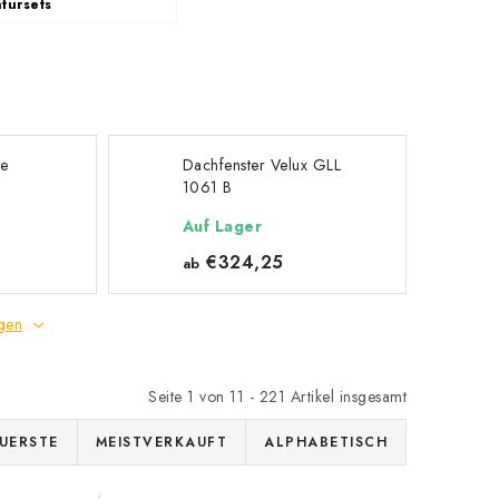
tursets
ze
Dachfenster Velux GLL
1061 B
Auf Lager
€324,25
ab
gen
Seite
1
von
11
-
221
Artikel insgesamt
UERSTE
MEISTVERKAUFT
ALPHABETISCH