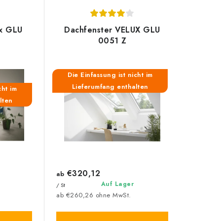
ux GLU
Dachfenster VELUX GLU
0051 Z
Die Einfassung ist nicht im
Lieferumfang enthalten
cht im
lten
€320,12
ab
Auf Lager
/ St
ab €260,26 ohne MwSt.