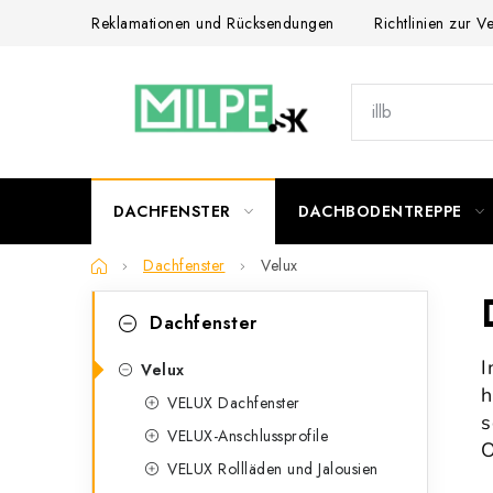
Zum
Reklamationen und Rücksendungen
Richtlinien zur 
Inhalt
springen
DACHFENSTER
DACHBODENTREPPE
Startseite
Dachfenster
Velux
S
K
Kategorien
Dachfenster
überspringen
a
e
I
t
Velux
i
h
VELUX Dachfenster
e
s
t
VELUX-Anschlussprofile
g
O
e
VELUX Rollläden und Jalousien
o