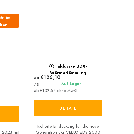
cht im
lten
inklusive BDX-
Wärmedämmung
€126,10
ab
Auf Lager
/ St
ab €102,52 ohne MwSt.
DETAIL
Isolierte Eindeckung für die neue
Generation der VELUX EDS 2000
r 2023 mit