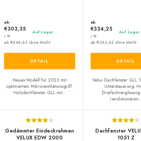
ab
ab
€303,35
€324,25
Auf Lager
Auf Lager
/ St
/ St
ab €246,63 ohne MwSt.
ab €263,62 ohne MwSt.
DETAIL
DETAIL
Neues Modell für 2023 mit
Velux Dachfenster GLL 1
optimiertem Mikroventilationsgriff.
Untersteuerung. H
Holzdachfenster GLL mit...
Dreifachverglasun
revolutionären..
Gedämmter Eindeckrahmen
Dachfenster VEL
VELUX EDW 2000
1051 Z