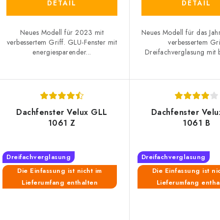
d
DETAIL
DETAIL
u
u
n
Neues Modell für 2023 mit
Neues Modell für das Jah
k
verbessertem Griff. GLU-Fenster mit
verbessertem Gri
g
energiesparender...
Dreifachverglasung mit b
e
Dachfenster Velux GLL
Dachfenster Vel
1061 Z
1061 B
Dreifachverglasung
Dreifachverglasung
Die Einfassung ist nicht im
Die Einfassung ist ni
Lieferumfang enthalten
Lieferumfang entha