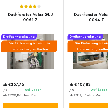
o
L
d
Dachfenster Velux GLU
Dachfenster Vel
0061 Z
0064 Z
u
s
k
Dreifachverglasung
Dreifachverglasung
t
e
Die Einfassung ist nicht im
Die Einfassung ist ni
s
Lieferumfang enthalten
Lieferumfang entha
d
o
e
r
r
t
P
€357,76
€407,83
i
ab
ab
r
Auf Lager
Auf Lager
/ St
/ St
e
ab €290,86 ohne MwSt.
ab €331,57 ohne MwSt.
o
r