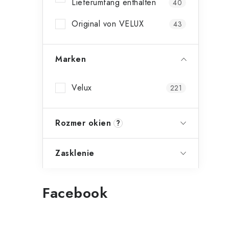
Lieferumfang enthalten
40
Original von VELUX
43
i
Marken
t
Velux
221
Rozmer okien
?
Zasklenie
Facebook