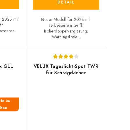
DETAIL
r 2023 mit
Neues Modell für 2023 mit
ff
verbessertem Griff.
esserer...
Isolierdoppelverglasung.
Wartungsfreie...
ux GLL
VELUX Tageslicht-Spot TWR
für Schrägdächer
cht im
lten