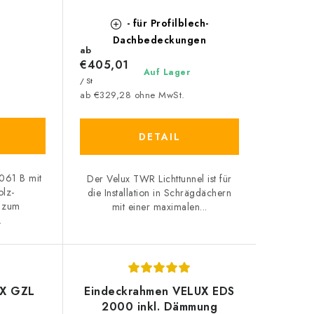
- für Profilblech-
Dachbedeckungen
ab
€405,01
Auf Lager
/ St
ab €329,28 ohne MwSt.
DETAIL
061 B mit
Der Velux TWR Lichttunnel ist für
olz-
die Installation in Schrägdächern
g zum
mit einer maximalen...
.
UX GZL
Eindeckrahmen VELUX EDS
2000 inkl. Dämmung