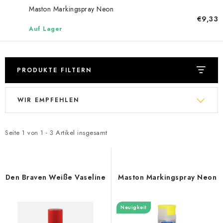
Datenschutzerklärung
Allgemeinen Geschäftsbedingungen
Maston Markingspray Neon
€9,33
Sitemap von Milpe.sk
Auf Lager
PRODUKTE FILTERN
L
P
WIR EMPFEHLEN
i
r
s
o
t
d
Seite
1
von
1
-
3
Artikel insgesamt
e
u
d
k
e
t
Den Braven Weiße Vaseline
Maston Markingspray Neon
r
s
P
o
Neuigkeit
r
r