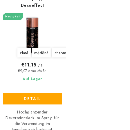
Decoeffect
Neuigkeit
zlatá
měděná
chromová
€11,15
/ St
€9,07 ohne MwSt.
Auf Lager
DETAIL
Hochglänzender
Dekorationslack im Spray, für
die Verwendung im
Innenbereich bestimmt.