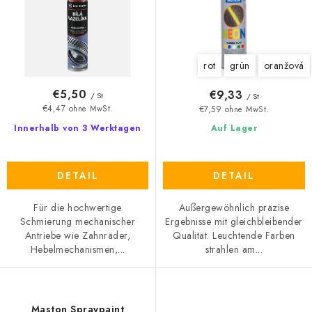
o
t
d
i
u
e
rot
grün
oranžová
k
r
t
u
€5,50
€9,33
/ St
/ St
e
n
€4,47 ohne MwSt.
€7,59 ohne MwSt.
g
Innerhalb von 3 Werktagen
Auf Lager
DETAIL
DETAIL
Für die hochwertige
Außergewöhnlich präzise
Schmierung mechanischer
Ergebnisse mit gleichbleibender
Antriebe wie Zahnräder,
Qualität. Leuchtende Farben
Hebelmechanismen,...
strahlen am...
Maston Spraypaint