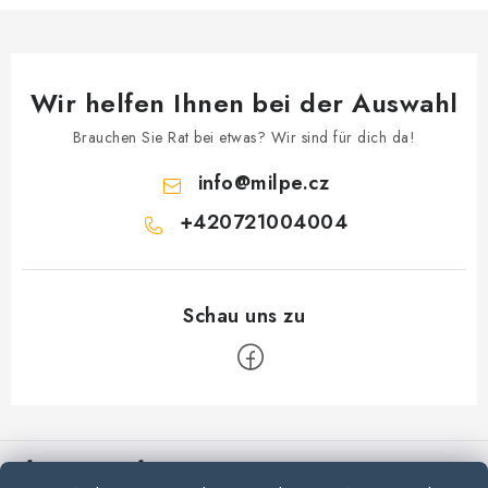
d
e
r
L
Wir helfen Ihnen bei der Auswahl
i
s
Brauchen Sie Rat bei etwas? Wir sind für dich da!
t
info
@
milpe.cz
e
+420721004004
F
u
Informationen für Sie
ß