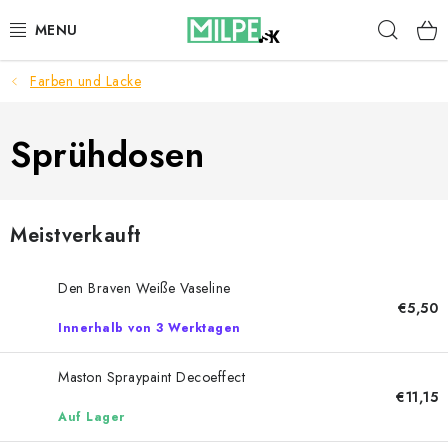
Zum
Such
Inhalt
springen
Farben und Lacke
DACHFENSTER
DACHBODENTREPPE
Sprühdosen
HAUS UND GARTEN
Meistverkauft
BAU
Den Braven Weiße Vaseline
BLOG
€5,50
Innerhalb von 3 Werktagen
IMPRESSUM
Maston Spraypaint Decoeffect
€11,15
Reklamationen und Rücksendungen
Auf Lager
Richtlinien zur Verwendung von Cookies