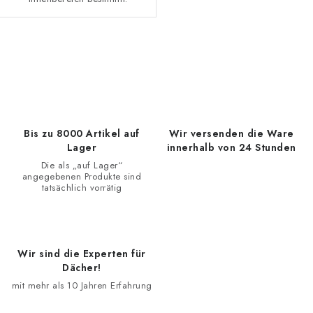
S
t
e
u
e
Bis zu 8000 Artikel auf
Wir versenden die Ware
r
Lager
innerhalb von 24 Stunden
e
Die als „auf Lager“
angegebenen Produkte sind
l
tatsächlich vorrätig
e
m
e
Wir sind die Experten für
n
Dächer!
t
mit mehr als 10 Jahren Erfahrung
e