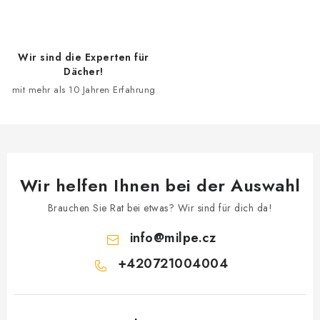
e
m
e
Wir sind die Experten für
n
Dächer!
t
mit mehr als 10 Jahren Erfahrung
e
d
e
r
L
Wir helfen Ihnen bei der Auswahl
i
s
Brauchen Sie Rat bei etwas? Wir sind für dich da!
t
info
@
milpe.cz
e
+420721004004