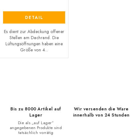
DETAIL
Es dient zur Abdeckung offener
Stellen am Dachrand. Die
Lüftungsöffnungen haben eine
Größe von 4...
S
t
e
u
e
Bis zu 8000 Artikel auf
Wir versenden die Ware
r
Lager
innerhalb von 24 Stunden
e
Die als „auf Lager“
angegebenen Produkte sind
l
tatsächlich vorrätig