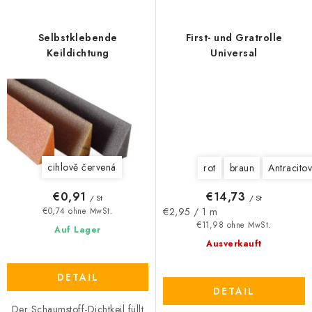
Selbstklebende
First- und Gratrolle
Keildichtung
Universal
cihlově červená
rot
braun
Antracito
€0,91
€14,73
/ St
/ St
Verkaufspreis:
€2,95 / 1 m
€0,74 ohne MwSt.
€11,98 ohne MwSt.
Auf Lager
Ausverkauft
DETAIL
DETAIL
Der Schaumstoff-Dichtkeil füllt