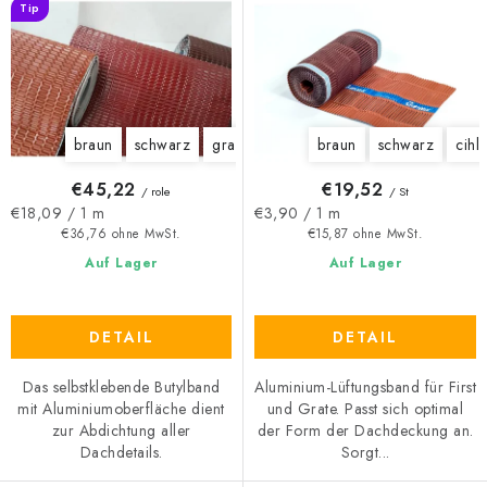
P
o
Tip
r
r
o
t
d
i
u
e
braun
schwarz
grau
cihlově červená
braun
schwarz
cihl
k
r
t
u
€45,22
€19,52
/ role
/ St
e
n
Verkaufspreis:
Verkaufspreis:
€18,09 / 1 m
€3,90 / 1 m
€36,76 ohne MwSt.
€15,87 ohne MwSt.
g
Auf Lager
Auf Lager
DETAIL
DETAIL
Das selbstklebende Butylband
Aluminium-Lüftungsband für First
mit Aluminiumoberfläche dient
und Grate. Passt sich optimal
zur Abdichtung aller
der Form der Dachdeckung an.
Dachdetails.
Sorgt...