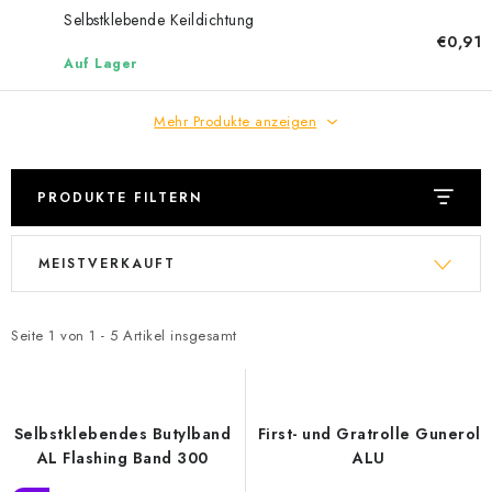
Selbstklebende Keildichtung
€0,91
Auf Lager
Mehr Produkte anzeigen
PRODUKTE FILTERN
L
P
MEISTVERKAUFT
i
r
s
o
t
d
Seite
1
von
1
-
5
Artikel insgesamt
e
u
d
k
e
t
Selbstklebendes Butylband
First- und Gratrolle Gunerol
r
s
AL Flashing Band 300
ALU