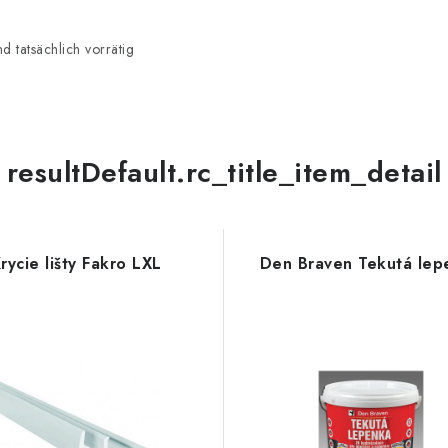
 tatsächlich vorrätig
resultDefault.rc_title_item_detail
rycie lišty Fakro LXL
Den Braven Tekutá lep