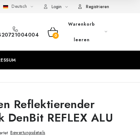
Deutsch
eschäftsbedingungen
Sitemap von Milpe.sk
Login
Registrieren
Warenkorb
420721004004
WARENKORB
leeren
RESSUM
n Reflektierender
ck DenBit REFLEX ALU
Bewertungsdetails
rtet