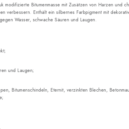
chuk modifizierte Bitumenmasse mit Zusätzen von Harzen und 
n verbessern. Enthält ein silbernes Farbpigment mit dekorati
dig gegen Wasser, schwache Säuren und Laugen.
kt;
ren und Laugen;
en, Bitumenschindeln, Eternit, verzinkten Blechen, Betonmau
e;