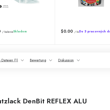
0
$0.00
Skladom
Do 3 pracovných d
/ balenie
/ ks
 Dateien (1)
Bewertung
Diskussion
utzlack DenBit REFLEX ALU