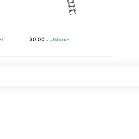
$0.00
ní
Skladom
/ ks