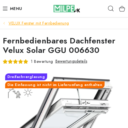
Zum
Such
Inhalt
springen
VELUX Fenster mit Fernbedienung
DACHFENSTER
Fernbedienbares Dachfenster
DACHBODENTREPPE
Velux Solar GGU 006630
HAUS UND GARTEN
Bewertungsdetails
1 Bewertung
BAU
Dreifachverglasung
BLOG
Die Einfassung ist nicht im Lieferumfang enthalten
IMPRESSUM
Reklamationen und Rücksendungen
Richtlinien zur Verwendung von Cookies