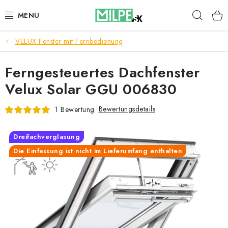
Zum
Such
Inhalt
springen
VELUX Fenster mit Fernbedienung
DACHFENSTER
Ferngesteuertes Dachfenster
DACHBODENTREPPE
Velux Solar GGU 006830
HAUS UND GARTEN
Bewertungsdetails
1 Bewertung
BAU
Dreifachverglasung
BLOG
Die Einfassung ist nicht im Lieferumfang enthalten
IMPRESSUM
Reklamationen und Rücksendungen
Richtlinien zur Verwendung von Cookies