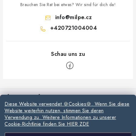
Brauchen Sie Rat bei etwas? Wir sind für dich da!
info
@
milpe.cz
+420721004004
F
u
Informationen für Sie
ß
Diese Website verwendet 🍪Cookies🍪. Wenn Sie diese
z
Reklamationen und Rücksendungen
Website weiterhin nutzen, stimmen Sie deren
e
Verwendung zu. Weitere Informationen zu unserer
Richtlinien zur Verwendung von Cookies
i
Cookie-Richtlinie finden Sie HIER ZDE
l
Datenschutzerklärung
Wir akzeptieren online-Zahlungen