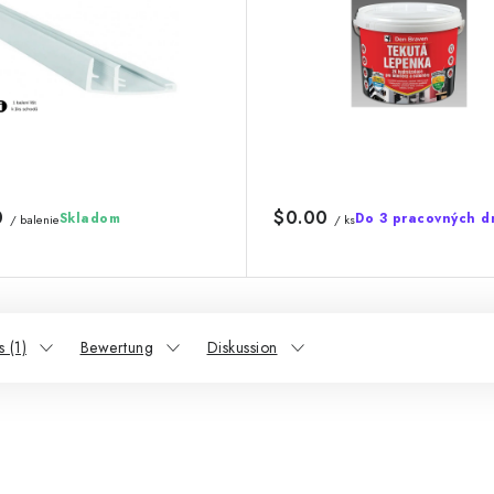
0
$0.00
Skladom
Do 3 pracovných d
/ balenie
/ ks
 (1)
Bewertung
Diskussion