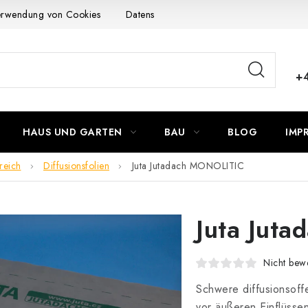
Verwendung von Cookies
Datenschutzerklärung
Allgemeinen G
+
HAUS UND GARTEN
BAU
BLOG
IMP
reich
Diffusionsfolien
Juta Jutadach MONOLITIC
Juta Jut
Nicht bewe
Schwere diffusionsoff
vor äußeren Einflüssen