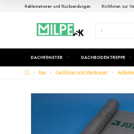
Zum
Reklamationen und Rücksendungen
Richtlinien zur 
Inhalt
springen
DACHFENSTER
DACHBODENTREPPE
Startseite
Bau
Dachfolien und Membranen
Außenbe