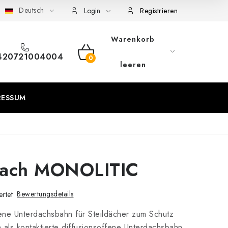
Deutsch
eschäftsbedingungen
Sitemap von Milpe.sk
Login
Registrieren
Warenkorb
420721004004
WARENKORB
leeren
RESSUM
adach MONOLITIC
Bewertungsdetails
rtet
ene Unterdachsbahn für Steildächer zum Schutz
 als kontaktierte diffusionsoffene Unterdachsbahn