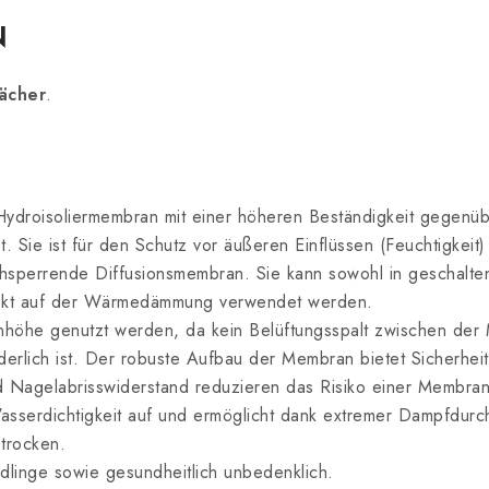
N
ächer
.
s-Hydroisoliermembran mit einer höheren Beständigkeit gegenü
. Sie ist für den Schutz vor äußeren Einflüssen (Feuchtigkeit)
achsperrende Diffusionsmembran. Sie kann sowohl in geschalte
irekt auf der Wärmedämmung verwendet werden.
öhe genutzt werden, da kein Belüftungsspalt zwischen der 
rlich ist. Der robuste Aufbau der Membran bietet Sicherhei
d Nagelabrisswiderstand reduzieren das Risiko einer Membra
sserdichtigkeit auf und ermöglicht dank extremer Dampfdurchl
 trocken.
ädlinge sowie gesundheitlich unbedenklich.