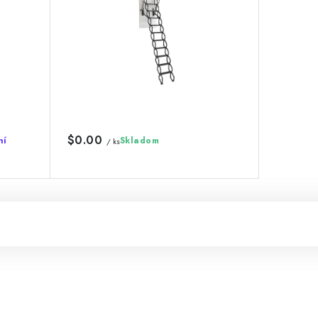
$0.00
ní
Skladom
/ ks