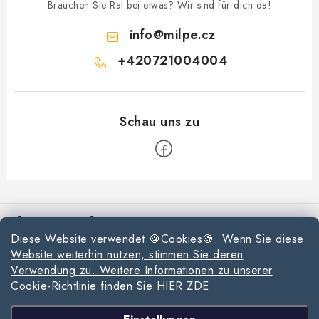
Brauchen Sie Rat bei etwas? Wir sind für dich da!
info
@
milpe.cz
+420721004004
F
u
Informationen für Sie
ß
Diese Website verwendet 🍪Cookies🍪. Wenn Sie diese
z
Reklamationen und Rücksendungen
Website weiterhin nutzen, stimmen Sie deren
e
Verwendung zu. Weitere Informationen zu unserer
Richtlinien zur Verwendung von Cookies
i
Cookie-Richtlinie finden Sie HIER ZDE
l
Datenschutzerklärung
Wir akzeptieren online-Zahlungen