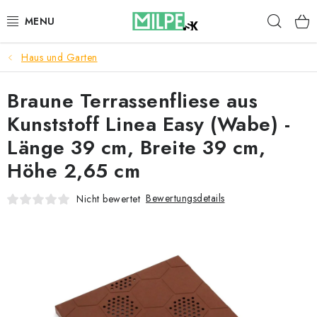
Zum
Such
Inhalt
springen
Haus und Garten
DACHFENSTER
Braune Terrassenfliese aus
DACHBODENTREPPE
Kunststoff Linea Easy (Wabe) -
HAUS UND GARTEN
Länge 39 cm, Breite 39 cm,
Höhe 2,65 cm
BAU
Bewertungsdetails
Nicht bewertet
BLOG
IMPRESSUM
Reklamationen und Rücksendungen
Richtlinien zur Verwendung von Cookies