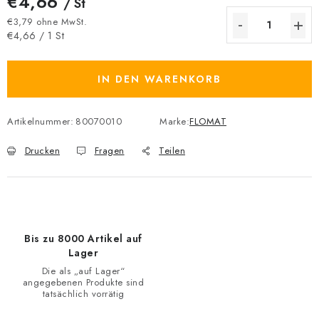
€4,66
/ St
€3,79 ohne MwSt.
Verkaufspreis:
€4,66 / 1 St
IN DEN WARENKORB
Artikelnummer:
80070010
Marke:
FLOMAT
Drucken
Fragen
Teilen
Bis zu 8000 Artikel auf
Lager
Die als „auf Lager“
angegebenen Produkte sind
tatsächlich vorrätig