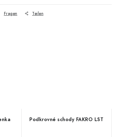
Fragen
Teilen
enka
Podkrovné schody FAKRO LST