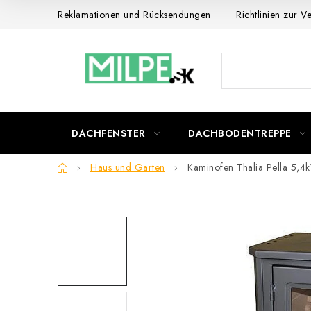
Zum
Reklamationen und Rücksendungen
Richtlinien zur 
Inhalt
springen
DACHFENSTER
DACHBODENTREPPE
Startseite
Haus und Garten
Kaminofen Thalia Pella 5,4