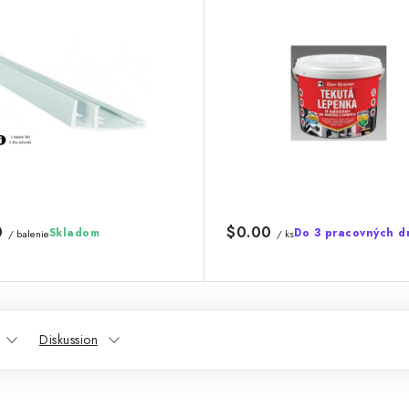
0
$0.00
Skladom
Do 3 pracovných d
/ balenie
/ ks
Diskussion