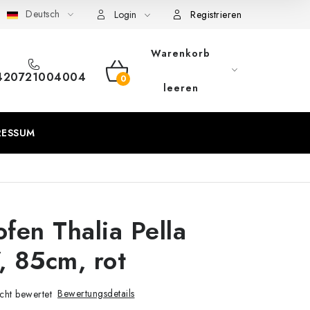
Deutsch
eschäftsbedingungen
Sitemap von Milpe.sk
Login
Registrieren
Warenkorb
420721004004
WARENKORB
leeren
RESSUM
fen Thalia Pella
 85cm, rot
Bewertungsdetails
cht bewertet