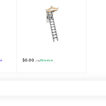
$0.00
ní
Skladom
/ ks