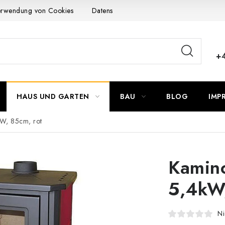
Verwendung von Cookies
Datenschutzerklärung
Allgemeinen G
+
HAUS UND GARTEN
BAU
BLOG
IMP
kW, 85cm, rot
Kamino
5,4kW,
Ni