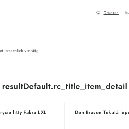
Drucken
 tatsächlich vorrätig
resultDefault.rc_title_item_detail
rycie lišty Fakro LXL
Den Braven Tekutá lep