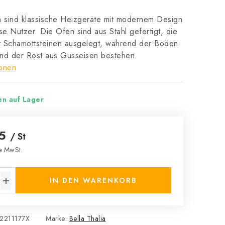
a sind klassische Heizgeräte mit modernem Design
se Nutzer. Die Öfen sind aus Stahl gefertigt, die
it Schamottsteinen ausgelegt, während der Boden
nd der Rost aus Gusseisen bestehen.
ionen
en auf Lager
65
/ St
e MwSt.
s:
IN DEN WARENKORB
2211177X
Marke:
Bella Thalia