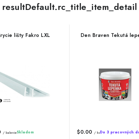
resultDefault.rc_title_item_detail
rycie lišty Fakro LXL
Den Braven Tekutá lep
0
$0.00
Skladom
Do 3 pracovných d
/ balenie
/ ks