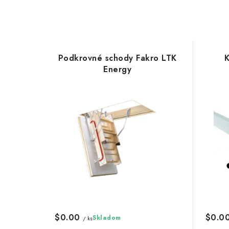
Podkrovné schody Fakro LTK
K
Energy
$0.00
$0.0
Skladom
/ ks