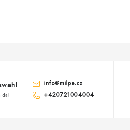
.
info
@
milpe.cz
swahl
+420721004004
h da!