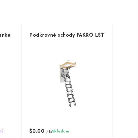
enka
Podkrovné schody FAKRO LST
$0.00
ní
Skladom
/ ks