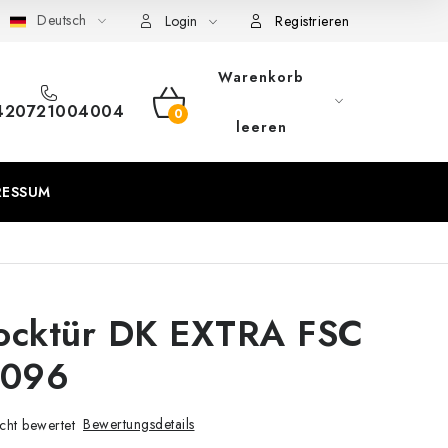
Deutsch
eschäftsbedingungen
Sitemap von Milpe.sk
Login
Registrieren
Warenkorb
420721004004
WARENKORB
leeren
RESSUM
tocktür DK EXTRA FSC
0096
Bewertungsdetails
cht bewertet