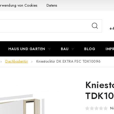
Verwendung von Cookies
Datenschutzerklärung
Allgemeinen G
+
HAUS UND GARTEN
BAU
BLOG
IMP
Dachbodentür
Kniestocktür DK EXTRA FSC TDK10096
Knies
TDK1
Ni