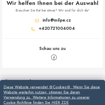
Wir helfen Ihnen bei der Auswahl
Brauchen Sie Rat bei etwas? Wir sind für dich da!
info
@
milpe.cz
+420721004004
F
u
Informationen für Sie
ß
Diese Website verwendet 🍪Cookies🍪. Wenn Sie diese
z
Reklamationen und Rücksendungen
Website weiterhin nutzen, stimmen Sie deren
e
Verwendung zu. Weitere Informationen zu unserer
Richtlinien zur Verwendung von Cookies
i
Cookie-Richtlinie finden Sie HIER ZDE