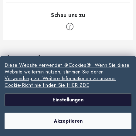
F
u
Informationen für Sie
ß
Diese Website verwendet 🍪Cookies🍪. Wenn Sie diese
z
Reklamationen und Rücksendungen
Website weiterhin nutzen, stimmen Sie deren
e
Verwendung zu. Weitere Informationen zu unserer
Richtlinien zur Verwendung von Cookies
i
Cookie-Richtlinie finden Sie HIER ZDE
l
Datenschutzerklärung
Wir akzeptieren online-Zahlungen
Einstellungen
e
Allgemeinen Geschäftsbedingungen
Copyright 2026
www.milpe.sk
. Alle Rechte vorbehalten.
Cookie-Einstellungen
Sitemap von Milpe.sk
Akzeptieren
ändern
Erstellt von Shoptet