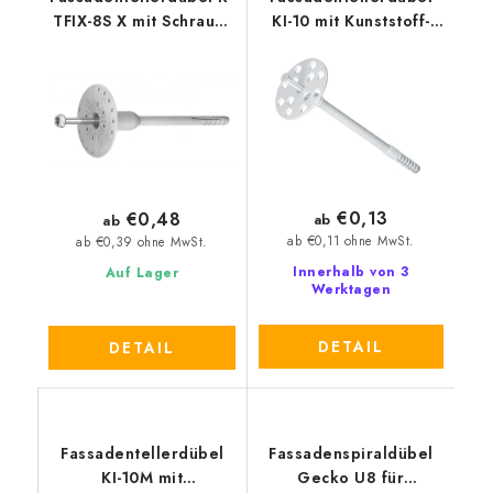
TFIX-8S X mit Schraub-
KI-10 mit Kunststoff-
Metalldorn
Einschlagstift
€0,13
€0,48
ab
ab
ab €0,11 ohne MwSt.
ab €0,39 ohne MwSt.
Innerhalb von 3
Auf Lager
Werktagen
DETAIL
DETAIL
Fassadentellerdübel
Fassadenspiraldübel
KI-10M mit
Gecko U8 für