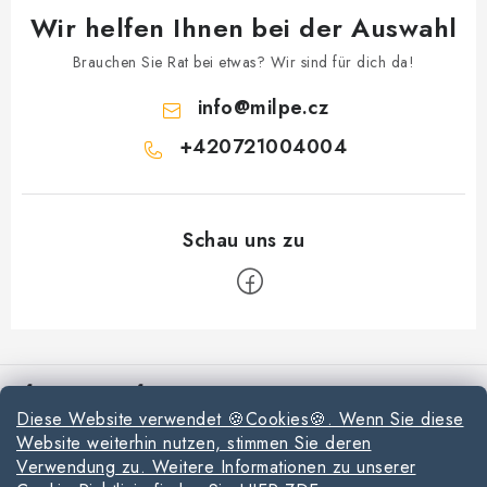
Wir helfen Ihnen bei der Auswahl
Brauchen Sie Rat bei etwas? Wir sind für dich da!
info
@
milpe.cz
+420721004004
F
u
Informationen für Sie
ß
Diese Website verwendet 🍪Cookies🍪. Wenn Sie diese
z
Reklamationen und Rücksendungen
Website weiterhin nutzen, stimmen Sie deren
e
Verwendung zu. Weitere Informationen zu unserer
Richtlinien zur Verwendung von Cookies