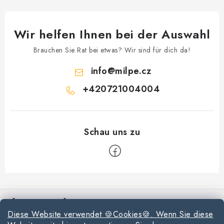
Wir helfen Ihnen bei der Auswahl
Brauchen Sie Rat bei etwas? Wir sind für dich da!
info
@
milpe.cz
+420721004004
F
u
Informationen für Sie
ß
Diese Website verwendet 🍪Cookies🍪. Wenn Sie diese
z
Reklamationen und Rücksendungen