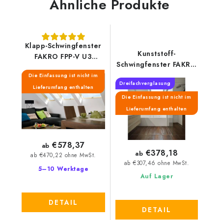
Ähnliche Produkte
Klapp-Schwingfenster
Kunststoff-
FAKRO FPP-V U3
Schwingfenster FAKRO
preSelect MAX
PTP-V U4
Die Einfassung ist nicht im
Dreifachverglasung
Lieferumfang enthalten
Die Einfassung ist nicht im
Lieferumfang enthalten
€578,37
ab
€378,18
ab
ab €470,22 ohne MwSt.
ab €307,46 ohne MwSt.
5–10 Werktage
Auf Lager
DETAIL
DETAIL