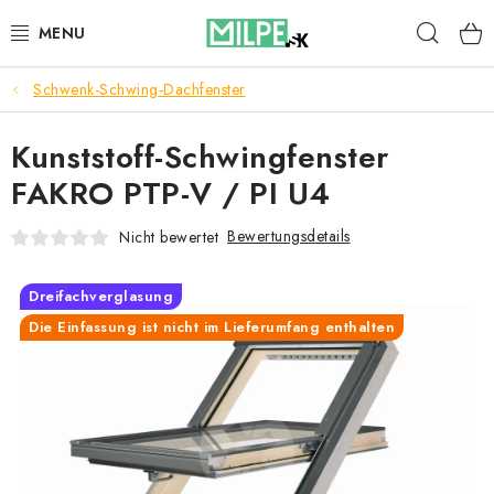
Zum
Such
Inhalt
springen
Schwenk-Schwing-Dachfenster
DACHFENSTER
Kunststoff-Schwingfenster
DACHBODENTREPPE
FAKRO PTP-V / PI U4
HAUS UND GARTEN
Bewertungsdetails
Nicht bewertet
BAU
Dreifachverglasung
BLOG
Die Einfassung ist nicht im Lieferumfang enthalten
IMPRESSUM
Reklamationen und Rücksendungen
Richtlinien zur Verwendung von Cookies