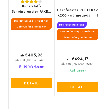
Kunststoff-
Dachfenster ROTO R79
Schwingfenster FAKRO
K200 - wärmegedämmt
PTP-V / PI U3
Die Einfassung ist nicht im
Dreifachverglasung
Lieferumfang enthalten
Die Einfassung ist nicht im
Lieferumfang enthalten
€405,93
ab
€494,17
ab
ab €330,02 ohne MwSt.
ab €401,76 ohne MwSt.
5–10 Werktage
Auf Lager
DETAIL
DETAIL