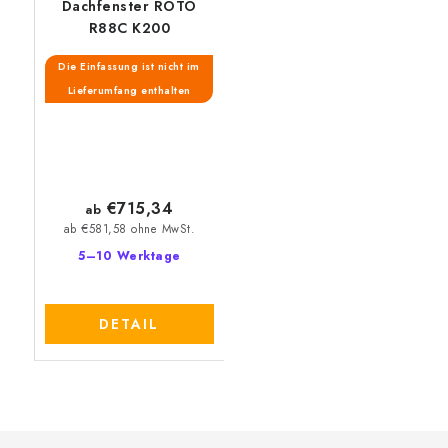
Dachfenster ROTO
R88C K200
Die Einfassung ist nicht im
Lieferumfang enthalten
€715,34
ab
ab €581,58 ohne MwSt.
5–10 Werktage
DETAIL