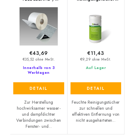
Butylband mit Vlies,
Illbruck AA292
Stärke 1,5 mm
€43,69
€11,43
€35,52 ohne MwSt.
€9,29 ohne MwSt.
Innerhalb von 3
Auf Lager
Werktagen
DETAIL
DETAIL
Zur Herstellung
Feuchte Reinigungstücher
hochwirksamer wasser-
zur schnellen und
und dampfdichter
effektiven Entfernung von
Verbindungen zwischen
nicht ausgehärteten...
Fenster- und...