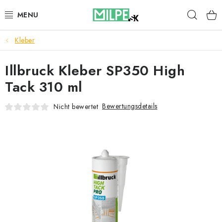
Zum
Such
Inhalt
springen
Kleber
DACHFENSTER
Illbruck Kleber SP350 High
DACHBODENTREPPE
Tack 310 ml
HAUS UND GARTEN
Bewertungsdetails
Nicht bewertet
BAU
BLOG
IMPRESSUM
Reklamationen und Rücksendungen
Richtlinien zur Verwendung von Cookies