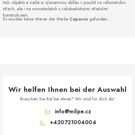
tisíc objektů a našla si významnou oblibu v použití na rekonstrukci
Datenschutzerklärung
Allgemeinen Geschäftsbedingungen
střech, ale i na novostavbách s celobedněnými střešními
Sitemap von Milpe.sk
konstrukcemi.
Es wurden keine Waren der Marke
Capacco
gefunden....
Wir helfen Ihnen bei der Auswahl
Brauchen Sie Rat bei etwas? Wir sind für dich da!
info
@
milpe.cz
+420721004004