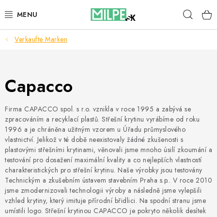
Zum
Such
Inhalt
springen
Verkaufte Marken
DACHFENSTER
DACHBODENTREPPE
Capacco
HAUS UND GARTEN
Firma CAPACCO spol. s r.o. vznikla v roce 1995 a zabývá se
BAU
zpracováním a recyklací plastů. Střešní krytinu vyrábíme od roku
1996 a je chráněna užitným vzorem u Úřadu průmyslového
vlastnictví. Jelikož v té době neexistovaly žádné zkušenosti s
BLOG
plastovými střešními krytinami, věnovali jsme mnoho úsilí zkoumání a
testování pro dosažení maximální kvality a co nejlepších vlastností
IMPRESSUM
charakteristických pro střešní krytinu. Naše výrobky jsou testovány
Technickým a zkušebním ústavem stavebním Praha s.p.. V roce 2010
jsme zmodernizovali technologii výroby a následně jsme vylepšili
Reklamationen und Rücksendungen
vzhled krytiny, který imituje přírodní břidlici. Na spodní stranu jsme
Richtlinien zur Verwendung von Cookies
umístili logo. Střešní krytinou CAPACCO je pokryto několik desítek