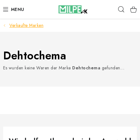
Zum
Such
Inhalt
springen
Verkaufte Marken
DACHFENSTER
DACHBODENTREPPE
Dehtochema
HAUS UND GARTEN
Es wurden keine Waren der Marke
Dehtochema
gefunden....
BAU
BLOG
IMPRESSUM
Reklamationen und Rücksendungen
Richtlinien zur Verwendung von Cookies