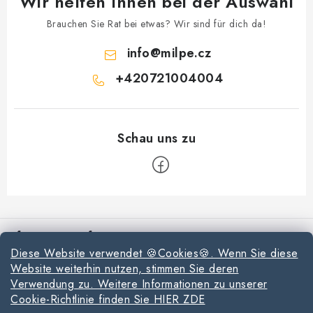
Wir helfen Ihnen bei der Auswahl
Datenschutzerklärung
Allgemeinen Geschäftsbedingungen
Brauchen Sie Rat bei etwas? Wir sind für dich da!
Sitemap von Milpe.sk
info
@
milpe.cz
+420721004004
F
u
Informationen für Sie
ß
Diese Website verwendet 🍪Cookies🍪. Wenn Sie diese
z
Reklamationen und Rücksendungen
Website weiterhin nutzen, stimmen Sie deren
e
Verwendung zu. Weitere Informationen zu unserer
Richtlinien zur Verwendung von Cookies
i
Cookie-Richtlinie finden Sie HIER ZDE