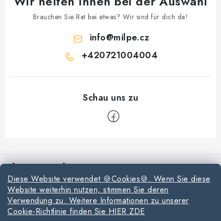
Wir helfen Ihnen bei der Auswahl
Datenschutzerklärung
Allgemeinen Geschäftsbedingungen
Brauchen Sie Rat bei etwas? Wir sind für dich da!
Sitemap von Milpe.sk
info
@
milpe.cz
+420721004004
F
u
Informationen für Sie
ß
Diese Website verwendet 🍪Cookies🍪. Wenn Sie diese
z
Reklamationen und Rücksendungen
Website weiterhin nutzen, stimmen Sie deren
e
Verwendung zu. Weitere Informationen zu unserer
Richtlinien zur Verwendung von Cookies
i
Cookie-Richtlinie finden Sie HIER ZDE