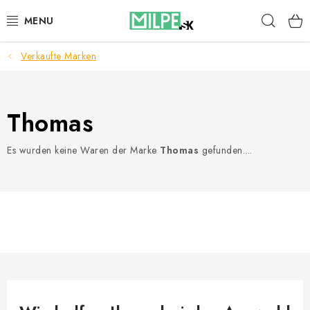
Zum
Such
Inhalt
springen
Verkaufte Marken
DACHFENSTER
DACHBODENTREPPE
Thomas
HAUS UND GARTEN
Es wurden keine Waren der Marke
Thomas
gefunden....
BAU
BLOG
IMPRESSUM
Reklamationen und Rücksendungen
Richtlinien zur Verwendung von Cookies