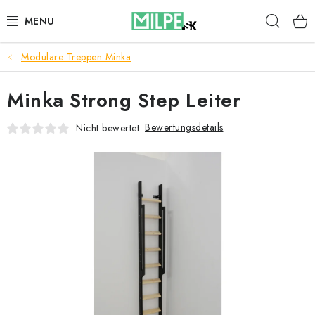
Zum
Such
Inhalt
springen
Modulare Treppen Minka
DACHFENSTER
Minka Strong Step Leiter
DACHBODENTREPPE
Bewertungsdetails
Nicht bewertet
HAUS UND GARTEN
BAU
BLOG
IMPRESSUM
Reklamationen und Rücksendungen
Richtlinien zur Verwendung von Cookies