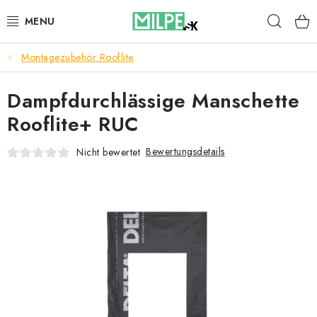
Zum
Such
Inhalt
springen
Montagezubehör Rooflite
DACHFENSTER
Dampfdurchlässige Manschette
DACHBODENTREPPE
Rooflite+ RUC
HAUS UND GARTEN
Bewertungsdetails
Nicht bewertet
BAU
BLOG
IMPRESSUM
Reklamationen und Rücksendungen
Richtlinien zur Verwendung von Cookies