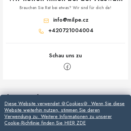
Brauchen Sie Rat bei etwas? Wir sind für dich da!
info
@
milpe.cz
+420721004004
F
u
Informationen für Sie
ß
Diese Website verwendet 🍪Cookies🍪. Wenn Sie diese
z
Reklamationen und Rücksendungen
Website weiterhin nutzen, stimmen Sie deren
e
Verwendung zu. Weitere Informationen zu unserer
Richtlinien zur Verwendung von Cookies
i
Cookie-Richtlinie finden Sie HIER ZDE
Datenschutzerklärung