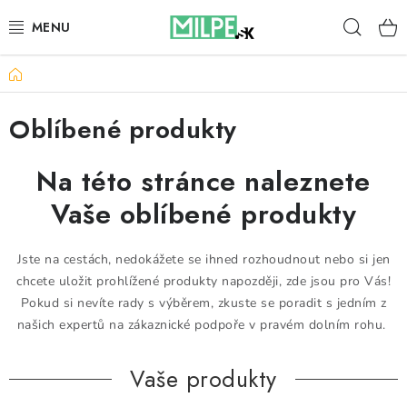
Zum
Such
Inhalt
springen
Startseite
DACHFENSTER
Oblíbené produkty
DACHBODENTREPPE
Na této stránce naleznete
HAUS UND GARTEN
Vaše oblíbené produkty
BAU
Jste na cestách, nedokážete se ihned rozhoudnout nebo si jen
BLOG
chcete uložit prohlížené produkty napozději, zde jsou pro Vás!
Pokud si nevíte rady s výběrem, zkuste se poradit s jedním z
IMPRESSUM
našich expertů na zákaznické podpoře v pravém dolním rohu.
Reklamationen und Rücksendungen
Vaše produkty
Richtlinien zur Verwendung von Cookies