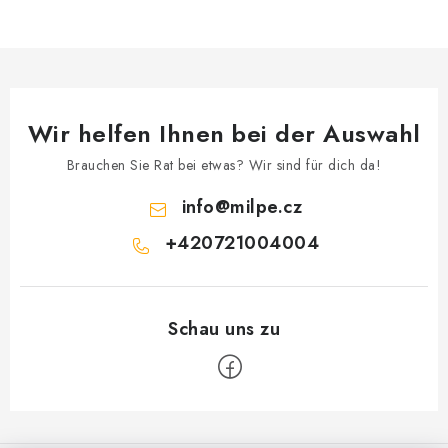
Datenschutzerklärung
Allgemeinen Geschäftsbedingungen
Sitemap von Milpe.sk
Wir helfen Ihnen bei der Auswahl
Brauchen Sie Rat bei etwas? Wir sind für dich da!
info
@
milpe.cz
+420721004004
F