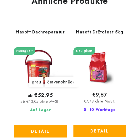
Ähnliche Produkte
Hasoft Dachreparatur
Hasoft Držtofest 5kg
Neuigkeit
Neuigkeit
grau
červenohnědá
€9,57
€52,95
ab
€7,78 ohne MwSt.
ab €43,05 ohne MwSt.
5–10 Werktage
Auf Lager
DETAIL
DETAIL