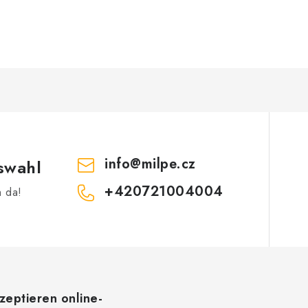
info
@
milpe.cz
swahl
+420721004004
h da!
zeptieren online-