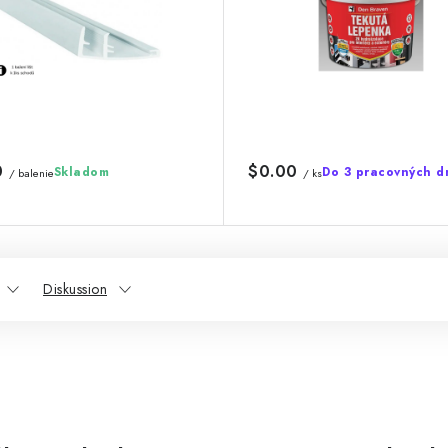
0
$0.00
Skladom
Do 3 pracovných d
/ balenie
/ ks
Diskussion