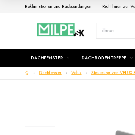
Zum
Reklamationen und Rücksendungen
Richtlinien zur 
Inhalt
springen
DACHFENSTER
DACHBODENTREPPE
Startseite
Dachfenster
Velux
Steuerung von VELUX-F