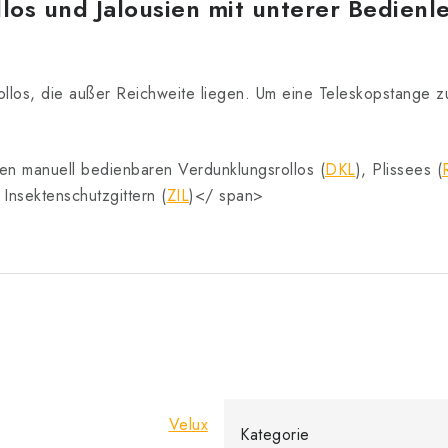
os und Jalousien mit unterer Bedienle
Rollos, die außer Reichweite liegen. Um eine Teleskopstange 
n manuell bedienbaren Verdunklungsrollos (
DKL
), Plissees (
d
Insektenschutzgittern (
ZIL
)</ span>
Velux
Kategorie