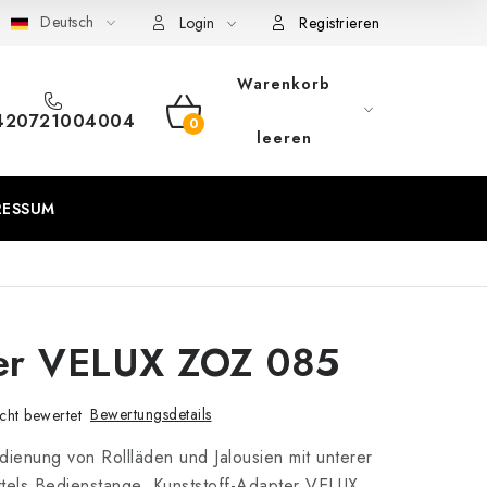
Deutsch
eschäftsbedingungen
Sitemap von Milpe.sk
Login
Registrieren
Warenkorb
420721004004
WARENKORB
leeren
RESSUM
er VELUX ZOZ 085
Bewertungsdetails
cht bewertet
ienung von Rollläden und Jalousien mit unterer
ttels Bedienstange. Kunststoff-Adapter VELUX