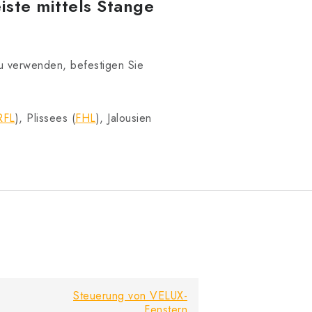
iste mittels Stange
zu verwenden, befestigen Sie
RFL
), Plissees (
FHL
), Jalousien
Steuerung von VELUX-
Fenstern