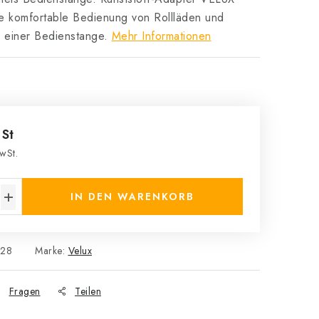
e komfortable Bedienung von Rollläden und
ls einer Bedienstange.
Mehr Informationen
 St
wSt.
s:
IN DEN WARENKORB
128
Marke:
Velux
Fragen
Teilen