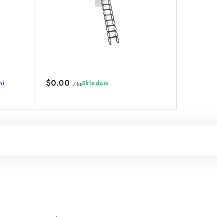
$0.00
ní
Skladom
/ ks