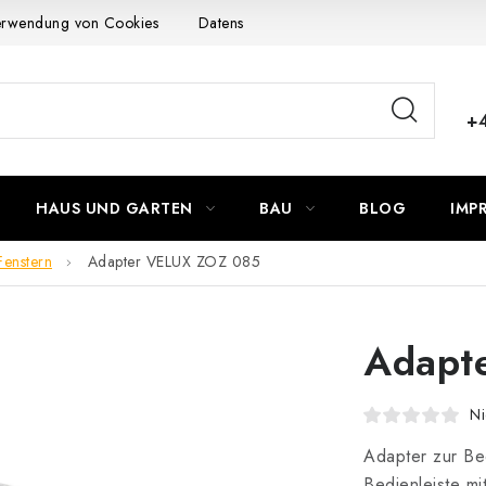
Verwendung von Cookies
Datenschutzerklärung
Allgemeinen G
+
HAUS UND GARTEN
BAU
BLOG
IMP
enstern
Adapter VELUX ZOZ 085
Adapt
Ni
Adapter zur Bed
Bedienleiste mi