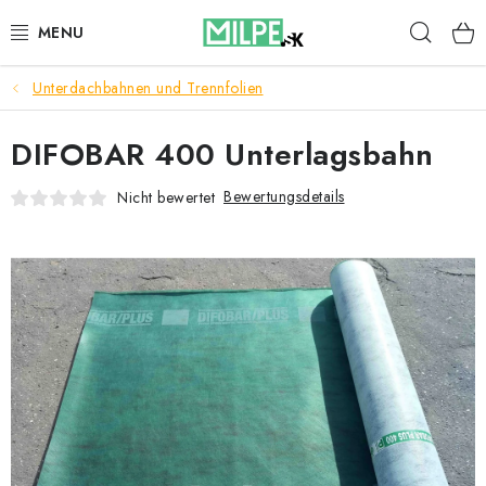
Zum
Such
Inhalt
springen
Unterdachbahnen und Trennfolien
DACHFENSTER
DIFOBAR 400 Unterlagsbahn
DACHBODENTREPPE
Bewertungsdetails
Nicht bewertet
HAUS UND GARTEN
BAU
BLOG
IMPRESSUM
Reklamationen und Rücksendungen
Richtlinien zur Verwendung von Cookies