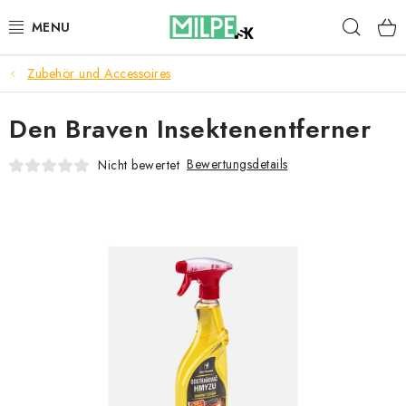
Zum
Such
Inhalt
springen
Zubehör und Accessoires
DACHFENSTER
Den Braven Insektenentferner
DACHBODENTREPPE
Bewertungsdetails
Nicht bewertet
HAUS UND GARTEN
BAU
BLOG
IMPRESSUM
Reklamationen und Rücksendungen
Richtlinien zur Verwendung von Cookies