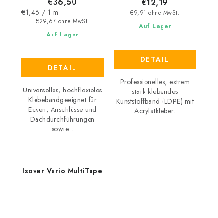
€36,50
€12,19
Verkaufspreis:
€1,46 / 1 m
€9,91 ohne MwSt.
€29,67 ohne MwSt.
Auf Lager
Auf Lager
DETAIL
DETAIL
Professionelles, extrem
Universelles, hochflexibles
stark klebendes
Klebebandgeeignet für
Kunststoffband (LDPE) mit
Ecken, Anschlüsse und
Acrylatkleber.
Dachdurchführungen
sowie...
Isover Vario MultiTape