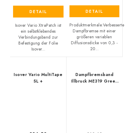
DETAIL
DETAIL
Produktmerkmale:Verbesserte
Isover Vario XtraPatch ist
Dampfbremse mit einer
ein selbstklebendes
größeren variablen
Verbindungsband zur
Diffusionsdicke von 0,3 -
Befestigung der Folie
20...
Isover...
Isover Vario MultiTape
Dampfbremsband
SL +
Illbruck ME319 Green
Extrem