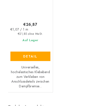
€26,87
Verkaufspreis:
€1,07 / 1 m
€21,85 ohne MwSt.
Auf Lager
DETAIL
Universelles,
hochelastisches Klebeband
zum Verkleben von
Anschlussdetails zwischen
Dampfbremse...