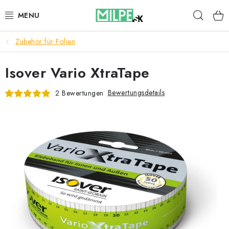
Zum
Such
Inhalt
springen
Zubehör für Folien
DACHFENSTER
Isover Vario XtraTape
DACHBODENTREPPE
Bewertungsdetails
2 Bewertungen
HAUS UND GARTEN
BAU
BLOG
IMPRESSUM
Reklamationen und Rücksendungen
Richtlinien zur Verwendung von Cookies