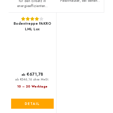
Passivhäuser, bei denen...
für den Einsatz in
energieeffizienten...
Bodentreppe FAKRO
LML Lux
€671,78
ab
ab €546,16 ohne MwSt.
10 – 20 Werktage
DETAIL