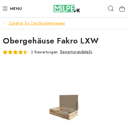
Zum
Such
Inhalt
springen
Zubehör für Dachbodentreppen
DACHFENSTER
Obergehäuse Fakro LXW
DACHBODENTREPPE
Bewertungsdetails
3 Bewertungen
HAUS UND GARTEN
BAU
BLOG
IMPRESSUM
Reklamationen und Rücksendungen
Richtlinien zur Verwendung von Cookies