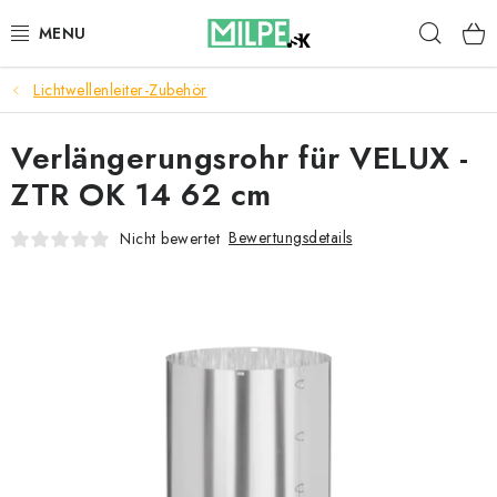
Zum
Such
Inhalt
springen
Lichtwellenleiter-Zubehör
DACHFENSTER
Verlängerungsrohr für VELUX -
DACHBODENTREPPE
ZTR OK 14 62 cm
HAUS UND GARTEN
Bewertungsdetails
Nicht bewertet
BAU
BLOG
IMPRESSUM
Reklamationen und Rücksendungen
Richtlinien zur Verwendung von Cookies