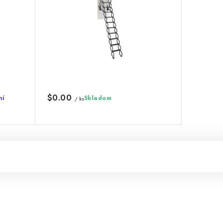
$0.00
ní
Skladom
/ ks