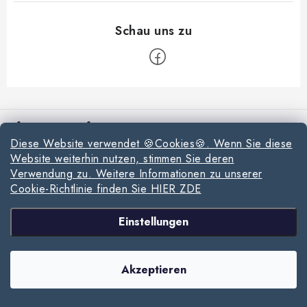
F
u
Informationen für Sie
ß
Diese Website verwendet 🍪Cookies🍪. Wenn Sie diese
z
Reklamationen und Rücksendungen
Website weiterhin nutzen, stimmen Sie deren
e
Verwendung zu. Weitere Informationen zu unserer
Richtlinien zur Verwendung von Cookies
i
Cookie-Richtlinie finden Sie HIER ZDE
l
Datenschutzerklärung
Wir akzeptieren online-Zahlungen
Einstellungen
e
Allgemeinen Geschäftsbedingungen
Copyright 2026
www.milpe.sk
. Alle Rechte vorbehalten.
Cookie-Einstellungen
Sitemap von Milpe.sk
Akzeptieren
ändern
Erstellt von Shoptet