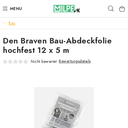
Zum
Such
Inhalt
springen
Bau
DACHFENSTER
Den Braven Bau-Abdeckfolie
DACHBODENTREPPE
hochfest 12 x 5 m
HAUS UND GARTEN
Bewertungsdetails
Nicht bewertet
BAU
BLOG
IMPRESSUM
Reklamationen und Rücksendungen
Richtlinien zur Verwendung von Cookies