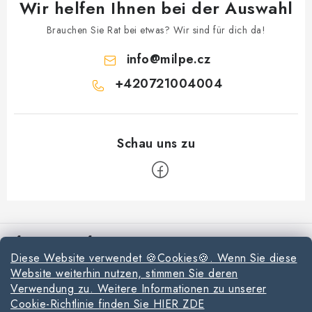
Wir helfen Ihnen bei der Auswahl
Brauchen Sie Rat bei etwas? Wir sind für dich da!
info
@
milpe.cz
+420721004004
F
u
Informationen für Sie
ß
Diese Website verwendet 🍪Cookies🍪. Wenn Sie diese
z
Reklamationen und Rücksendungen
Website weiterhin nutzen, stimmen Sie deren
e
Verwendung zu. Weitere Informationen zu unserer
Richtlinien zur Verwendung von Cookies
i
Cookie-Richtlinie finden Sie HIER ZDE